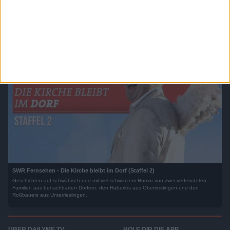
Die neue Street- Comedy aus Berlin! Schaut selbst und tut was für Eure
Bauchmuskeln! Viel Spaß!
SWR Fernsehen - Die Kirche bleibt im Dorf (Staffel 2)
Geschichten auf schwäbisch und mit viel schwarzem Humor von zwei verfeindeten
Familien aus benachbarten Dörfern: den Häberles aus Oberrieslingen und den
Roßbauers aus Unterrieslingen.
ÜBER DAILYME TV
HOLE DIR DIE APP