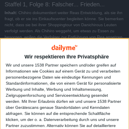
Staffel 1, Folge 8: Falscher... Frieden...
Inhalt:
Chihiro dokumentiert weiter Reas Entwicklung, als sie ihn
fragt, ob er sie ins Einkaufscenter begleiten könne. Sie bemerken
nicht, dass sie bei ihrer Shoppingtour von Danichirous Leuten
verfolgt werden. Als Chihiro weggeht, um etwas zu Essen zu
besorgen, wollen die Verfolger zur Entführung von Rea ansetzen.
Doch Rea kann sich - dank ihrer übermenschlichen Zombie-
Kräfte - erfolgreich gegen die Angreifer zur Wehr setzen. In der
Not beschließen die Angreifer Chihiro anstelle von Rea
Wir respektieren Ihre Privatsphäre
mitzunehmen und verschleppen ihn auf das Sanka-Anwesen...
Wir und unsere 1538 Partner speichern und/oder greifen auf
Informationen wie Cookies auf einem Gerät zu und verarbeiten
personenbezogene Daten wie eindeutige Kennungen und
Alle Videos der Sendung
Standardinformationen, die von einem Gerät für personalisierte
Werbung und Inhalte, Werbung und Inhaltsmessung,
Zielgruppenforschung und Serviceentwicklung gesendet
Weitere Videos dieser Sendung
werden.
Mit Ihrer Erlaubnis dürfen wir und unsere 1538 Partner
über Gerätescans genaue Standortdaten und Kenndaten
abfragen. Sie können auf die entsprechende Schaltfläche
klicken, um der o. a. Datenverarbeitung durch uns und unsere
Partner zuzustimmen. Alternativ können Sie auf detailliertere