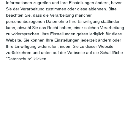
Informationen zugreifen und Ihre Einstellungen ändern, bevor
Sie der Verarbeitung zustimmen oder diese ablehnen.
Bitte
beachten Sie, dass die Verarbeitung mancher
personenbezogenen Daten ohne Ihre Einwilligung stattfinden
kann, obwohl Sie das Recht haben, einer solchen Verarbeitung
zu widersprechen. Ihre Einstellungen gelten lediglich für diese
23:43
Website. Sie können Ihre Einstellungen jederzeit ändern oder
Ihre Einwilligung widerrufen, indem Sie zu dieser Website
Staffel 1, Folge 9: Kalte... Hände...
zurückkehren und unten auf der Webseite auf die Schaltfläche
Mero und ihre Freunde, Ichie Shinoda und Miko Yasaka, machen sich Gedanken über
"Datenschutz" klicken.
ihre Lehrerin Mizuki Yamanouchi. Immerzu verhält sie sich äußerst merkwürdig. Sie
denken, sie könnte vielleicht ein Zombie sein! Später, als die Kinder Zombie-
Geschichten austauschen, beginnt Mero sich an ihre verstorbene Mutter zu erinnern,
die stets kalte Hände hatte. Sie beschließt, zu ihrem Grab zu gehen und trifft dort auf
Rea. Als die beiden sich unterhalten, beginnt Mero in Rea ihre Mutter zu sehen...