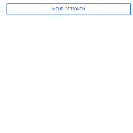
MEHR OPTIONEN
DasErste - U21 - Das Verhör
Die Kaffeeplörre: dünn und lauwarm, das Zimmer: karg und ungemütlich, die Lampe
leuchtet dem Verdächtigen grell ins Gesicht.