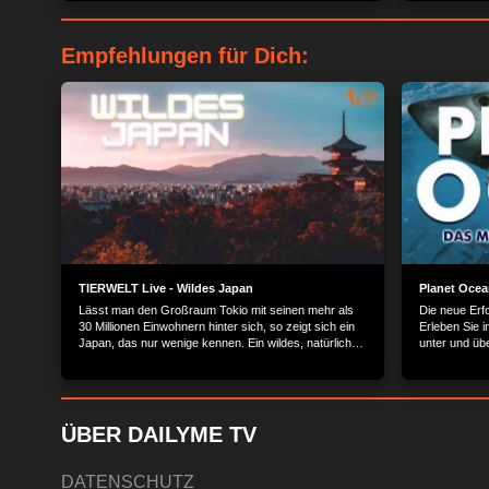
Empfehlungen für Dich:
TIERWELT Live - Wildes Japan
Planet Ocea
Lässt man den Großraum Tokio mit seinen mehr als
Die neue Erf
30 Millionen Einwohnern hinter sich, so zeigt sich ein
Erleben Sie 
Japan, das nur wenige kennen. Ein wildes, natürliches
unter und üb
Japan, das immer schwerer zu finden ist. Selten sind
Qualität die
die Unterschiede innerhalb eines Landes so groß wie
in Japan. Jens Westphalen und Thoralf Grospitz
portraitieren das Kaiserreich mit seinen
atemberaubenden Landschaften und seltenen Tieren.
ÜBER DAILYME TV
DATENSCHUTZ