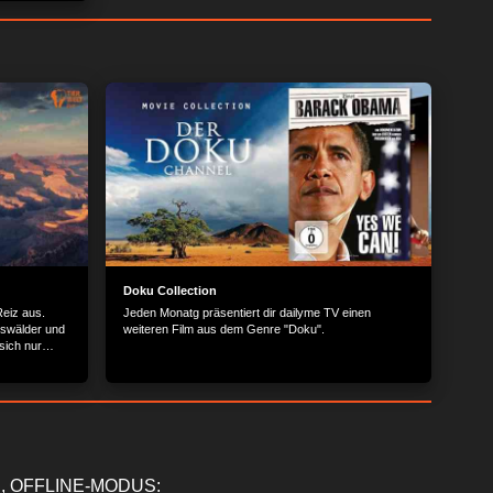
Doku Collection
eiz aus.
Jeden Monatg präsentiert dir dailyme TV einen
gswälder und
weiteren Film aus dem Genre "Doku".
sich nur
h auch die
t, die
ie surrealen
n erst durch
de von oben"
ngen, wenige
die Erde mal
, OFFLINE-MODUS: