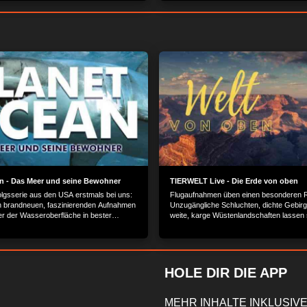
n - Das Meer und seine Bewohner
TIERWELT Live - Die Erde von oben
olgsserie aus den USA erstmals bei uns:
Flugaufnahmen üben einen besonderen R
in brandneuen, faszinierenden Aufnahmen
Unzugängliche Schluchten, dichte Gebir
er der Wasseroberfläche in bester
weite, karge Wüstenlandschaften lassen 
 Geheimnisse unserer Meere.
schwer auf eigene Faust erwandern. Doc
merkwürdigen Muster einer Wattlandschaf
zahllosen Windungen eines Flusses und d
Bilder kahler Gesteinsformationen werde
einen Blick von oben erkennbar. "Die Er
HOLE DIR DIE APP
zeigt Flugaufnahmen pur, lange Einstellu
Schnitte, ohne Sprecher. Nur Musik und 
aus einer anderen Perspektive.
MEHR INHALTE INKLUSIVE