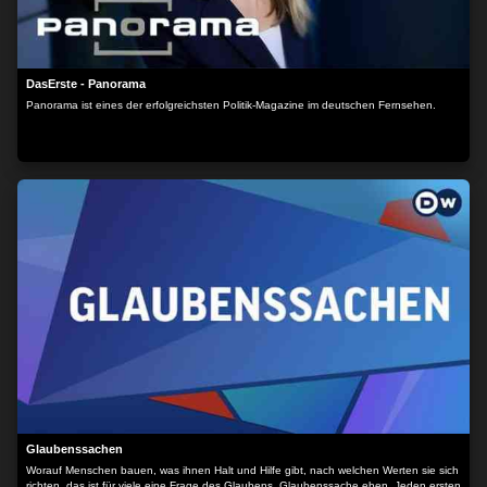
DasErste - Panorama
Panorama ist eines der erfolgreichsten Politik-Magazine im deutschen Fernsehen.
Glaubenssachen
Worauf Menschen bauen, was ihnen Halt und Hilfe gibt, nach welchen Werten sie sich
richten, das ist für viele eine Frage des Glaubens, Glaubenssache eben. Jeden ersten