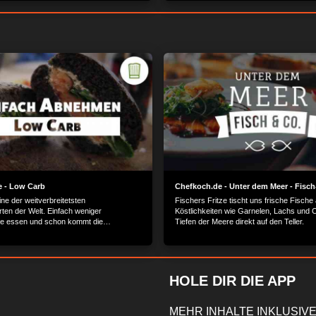
 - Low Carb
Chefkoch.de - Unter dem Meer - Fisc
ne der weitverbreitetsten
Fischers Fritze tischt uns frische Fische 
ten der Welt. Einfach weniger
Köstlichkeiten wie Garnelen, Lachs und 
te essen und schon kommt die
Tiefen der Meere direkt auf den Teller.
e von allein. Kann das funktionieren?
nfach aus und koch los!
HOLE DIR DIE APP
MEHR INHALTE INKLUSIVE