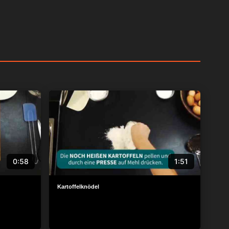
0:58
1:51
Kartoffelknödel