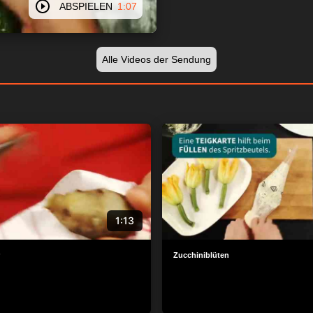
ABSPIELEN
1:07
Alle Videos der Sendung
1:13
Zucchiniblüten