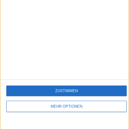
1:07
Spinat
Empfehlungen für Dich:
ZUSTIMMEN
MEHR OPTIONEN