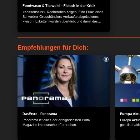
Foodwaste & Tierwohl – Fleisch in der Kritik
«Kassensturz»-Recherchen zeigen: Eine Filiale eines
Schweizer Grosshändlers verkaufte abgelaufenes
Fleisch. Etiketten wurden überklebt und damit das
Ablaufdatum verlängert. Wie konnte das geschehen?
Ein Insider erzählt. Und: Wer Gourmet-Fleisch aus
Südamerika kauft, muss genau hinschauen. Farmen
in Uruguay halten Rinder nicht artgerecht, um die
begehrte Marmorierung im Fleisch zu erzielen. Auch
Empfehlungen für Dich:
Schweizer Detailhändler verkaufen das Fleisch, ohne
auf die umstrittenen Halte- und
Fütterungsbedingungen hinzuweisen. Tierschützer
kritisieren die Zustände scharf.
DasErste - Panorama
Europa Aktu
Panorama ist eines der erfolgreichsten Politik-
Europa Aktuel
Magazine im deutschen Fernsehen.
gesellschaftli