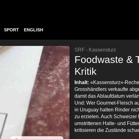
SPORT
ENGLISH
SRF - Kassensturz
Foodwaste & Ti
Kritik
Inhalt:
«Kassensturz»-Recher
Grosshändlers verkaufte abge
damit das Ablaufdatum verlän
Und: Wer Gourmet-Fleisch a
in Uruguay halten Rinder nic
zu erzielen. Auch Schweizer 
umstrittenen Halte- und Füt
kritisieren die Zustände schar