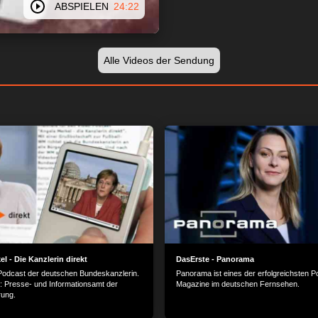
ABSPIELEN
24:22
Alle Videos der Sendung
l - Die Kanzlerin direkt
DasErste - Panorama
e Podcast der deutschen Bundeskanzlerin.
Panorama ist eines der erfolgreichsten Pol
 Presse- und Informationsamt der
Magazine im deutschen Fernsehen.
rung.