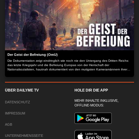
Der Geist der Befreiung (OmU)
Die Dokumentation zeigt eindringlich wie noch nie den Untergang des Dritten Reichs:
das letzte Kriegsjahr und die Befreiung Europas von der Herrschaft der
Nationalsozialisten, hautnah dokumentiert von den mutigsten Kameramännern ihrer
Zeit und einzigartig aufbereitet. Es ist die authentischste Dokumentation über den Fall
Hitler-Deutschlands, über neunzig Minuten brillantes HD-Farbmaterial mit
eindrucksvollen Originalkommentaren aus der Zeit. Der Inhalt wird bereitgestellt von:
PLAION PICTURES GmbH, Lochhamer Str. 9, 82152 Planegg/München
ÜBER DAILYME TV
HOLE DIR DIE APP
MEHR INHALTE INKLUSIVE,
DATENSCHUTZ
OFFLINE-MODUS:
IMPRESSUM
AGB
UNTERNEHMENSSEITE