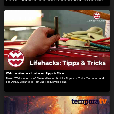
unfassbar hoch. Hitler trieb die Forschung von überlegenen Waffen gegen seine
Feinde voran, um den Krieg doch noch zu gewinnen. Wären sie zum Einsatz
gekommen, hätte der Krieg eine überraschende Wende genommen. Der Inhalt wird
bereitgestellt von: PLAION PICTURES GmbH, Lochhamer Str. 9, 82152
Planegg/München
Welt der Wunder - Lifehacks: Tipps & Tricks
Dieser "Welt der Wunder" Channel bietet nützliche Tipps und Tricks fürs Leben und
den Alltag. Spannende Test und Produktvergleiche.