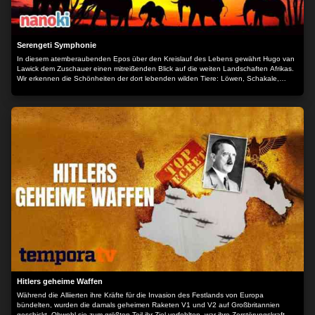
Serengeti Symphonie
In diesem atemberaubenden Epos über den Kreislauf des Lebens gewährt Hugo van
Lawick dem Zuschauer einen mitreißenden Blick auf die weiten Landschaften Afrikas.
Wir erkennen die Schönheiten der dort lebenden wilden Tiere: Löwen, Schakale,
Geparden, Giraffen und viele mehr. Unterstützt von der Musik des virtuosen Laurens
van Rooyen wird diese Dokumentation zu einem einmaligen Erlebnis und wirft den
Zuschauer mitten hinein in die Welt der Serengeti. Der Inhalt wird bereitgestellt von:
PLAION PICTURES GmbH, Lochhamer Str. 9, 82152 Planegg/München
Hitlers geheime Waffen
Während die Alliierten ihre Kräfte für die Invasion des Festlands von Europa
bündelten, wurden die damals geheimen Raketen V1 und V2 auf Großbritannien
geschickt. Obwohl sie zum größten Teil ihr Ziel verfehlten, war ihre Zerstörungskraft