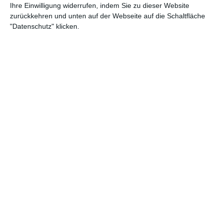
Website. Sie können Ihre Einstellungen jederzeit ändern oder
beginnt eine wilde Flucht und Mike wird immer tiefer in den Fall
Ihre Einwilligung widerrufen, indem Sie zu dieser Website
verwickelt: Nicht nur, dass man ihn für den Tod an Timmy
zurückkehren und unten auf der Webseite auf die Schaltfläche
verantwortlich macht – auch seine Freunde Werner und Miu
"Datenschutz" klicken.
entpuppen sich plötzlich als Feinde anstelle von Gefährten.Jetzt
kann ihm nur noch sein Vater (Thomas Anzenhofer) helfen – er
ist Agent der amerikanischen Drogenbehörde DEA und auf dem
Weg von den USA nach Deutschland.Was Mike aber noch nicht
weiß, ist, dass sein Vater in dem gefährlichen Spiel auch eine
Rolle spielt… Der Inhalt wird bereitgestellt von: PLAION
PICTURES GmbH, Lochhamer Str. 9, 82152 Planegg/München
Genre:
Action
Regie:
Raoul W. Heimrich
Darsteller:
Thomas Anzenhofer, Joachim Paul Assböck, Dean
Baykan, Jim Boeven
Jahr:
2007
Empfehlungen für Dich: