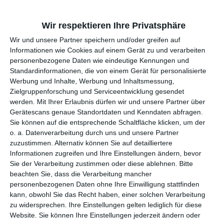
Kompletter Film
Wir respektieren Ihre Privatsphäre
Inhalt:
NEW YORK, VERLASSENENES INDUSTRIEGELÄNDEEin
DEA-Kommando überwacht einen Drogendeal. Alle sind bereit.
Wir und unsere 1538 Partner speichern und/oder greifen auf
Dann bricht die Hölle los. Ein massiver und präziser Einsatz. Die
Informationen wie Cookies auf einem Gerät zu und verarbeiten
Gangster sind gefasst, der Einsatz scheint perfekt. Doch einem
personenbezogene Daten wie eindeutige Kennungen und
der Hauptverdächtigen gelingt die Flucht…DEUTSCHLAND,
Standardinformationen, die von einem Gerät für personalisierte
AUTOBAHNMike (Daniel Buder) wird nach einem Crash mit
Werbung und Inhalte, Werbung und Inhaltsmessung,
einem gestohlen Wagen auf der Autobahn von der Polizei
Zielgruppenforschung und Serviceentwicklung gesendet
geschnappt. Sein Freund Werner (Kieron Freigang), der für den
werden.
Mit Ihrer Erlaubnis dürfen wir und unsere 1538 Partner
Diebstahl verantwortlich ist, kann entkommen.Mike landet auf
über Gerätescans genaue Standortdaten und Kenndaten
Anraten seines Freundes in der „Jugendbesserungsanstalt
abfragen. Sie können auf die entsprechende Schaltfläche
Wolfshöhe“ anstatt im Gefängnis. Dort sind die Sitten rauh und
klicken, um der o. a. Datenverarbeitung durch uns und unsere
der Anstaltsleiter Dr. Schmidt (Jim Boeven) unterwirft seinen
Partner zuzustimmen. Alternativ können Sie auf detailliertere
Zöglingen einem harten Drill. Zum Glück gibt es da den
Informationen zugreifen und Ihre Einstellungen ändern, bevor
vielschwätzigen Timmy (Chris Schütz) und die geheimnisvolle Miu
Sie der Verarbeitung zustimmen oder diese ablehnen.
Bitte
(Milena Karas), mit denen Mike schnell Freundschaft schließt.Bei
beachten Sie, dass die Verarbeitung mancher
einer nächtlichen Aktion der drei, verschwindet plötzlich Timmy.
personenbezogenen Daten ohne Ihre Einwilligung stattfinden
Als sich Mike und Miu auf die Suche nach ihm machen,
kann, obwohl Sie das Recht haben, einer solchen Verarbeitung
entdecken die anstelle ihres Freundes ein geheimes
zu widersprechen. Ihre Einstellungen gelten lediglich für diese
Drogenlabor. Doch ihre Entdeckung bleibt nicht unbemerkt. Es