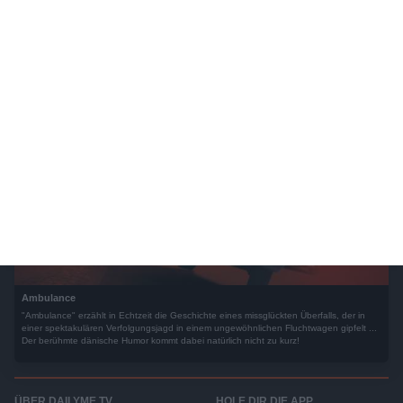
Als eine riesige tektonische Plattenverschiebung einsetzt, beginnt der Meeresspiegel
zu steigen und das Land mit den menschlichen Errungenschaften wie Städten,
Häusern und weiteren Erfindungen droht, überschwemmt und unter enormen
Wassermassen begraben zu werden.
Ambulance
"Ambulance" erzählt in Echtzeit die Geschichte eines missglückten Überfalls, der in
einer spektakulären Verfolgungsjagd in einem ungewöhnlichen Fluchtwagen gipfelt ...
Der berühmte dänische Humor kommt dabei natürlich nicht zu kurz!
ÜBER DAILYME TV
HOLE DIR DIE APP