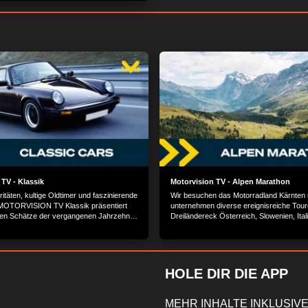
TV - Klassik
Motorvision TV - Alpen Marathon
itäten, kultige Oldtimer und faszinierende
Wir besuchen das Motorradland Kärnten
 MOTORVISION TV Klassik präsentiert
unternehmen diverse ereignisreiche Tour
len Schätze der vergangenen Jahrzehnte
Dreiländereck Österreich, Slowenien, Ita
 Geschichte hinter den Erfolgsmodellen
Seen und Hochalpen. Teil 1 von 2.
lbranche.
HOLE DIR DIE APP
MEHR INHALTE INKLUSIVE