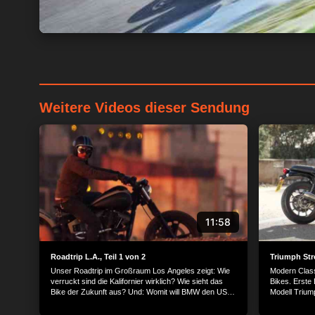
Weitere Videos dieser Sendung
11:58
Roadtrip L.A., Teil 1 von 2
Triumph Str
Unser Roadtrip im Großraum Los Angeles zeigt: Wie
Modern Class
verruckt sind die Kalifornier wirklich? Wie sieht das
Bikes. Erste
Bike der Zukunft aus? Und: Womit will BMW den US-
Modell Trium
Markt erobern? Wir besuchen die Hersteller von
Custom Bikes und beleuchten die Vergangenheit,