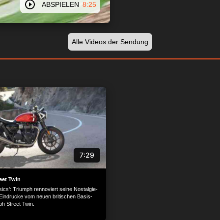
ABSPIELEN
8:25
Alle Videos der Sendung
7:29
eet Twin
ics': Triumph rennoviert seine Nostalgie-
 Eindrucke vom neuen britischen Basis-
ph Street Twin.