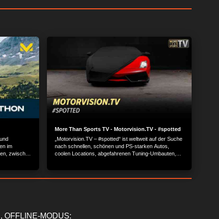
More Than Sports TV - Motorvision.TV - #spotted
 und
„Motorvision.TV – #spotted“ ist weltweit auf der Suche
en im
nach schnellen, schönen und PS-starken Autos,
lien, zwischen
coolen Locations, abgefahrenen Tuning-Umbauten,
heißen Bikes und kultigen Auto-Nerds mit ihren
Geschichten.
, OFFLINE-MODUS: