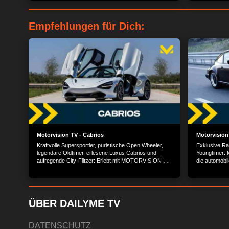
Gegenwart und Zukunft des Motorrads hier in den
USA.
Empfehlungen für Dich:
Motorvision TV - Cabrios
Motorvision 
Kraftvolle Supersportler, puristische Open Wheeler,
Exklusive Rar
legendäre Oldtimer, erlesene Luxus Cabrios und
Youngtimer:
aufregende City-Flitzer: Erlebt mit MOTORVISION TV
die automobi
die schönsten und luxuriösesten Cabrios der Welt.
und zeigt die
der Automobi
ÜBER DAILYME TV
DATENSCHUTZ