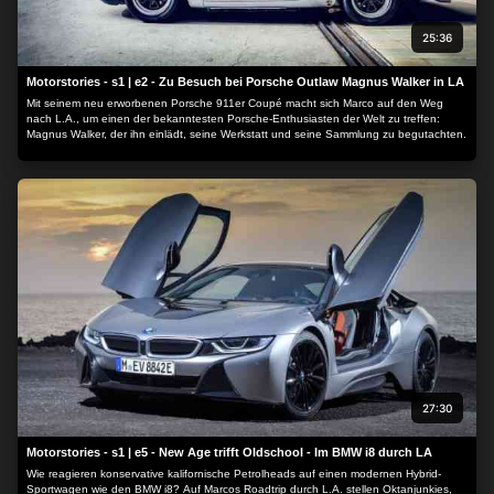
25:36
Motorstories - s1 | e2 - Zu Besuch bei Porsche Outlaw Magnus Walker in LA
Mit seinem neu erworbenen Porsche 911er Coupé macht sich Marco auf den Weg
nach L.A., um einen der bekanntesten Porsche-Enthusiasten der Welt zu treffen:
Magnus Walker, der ihn einlädt, seine Werkstatt und seine Sammlung zu begutachten.
27:30
Motorstories - s1 | e5 - New Age trifft Oldschool - Im BMW i8 durch LA
Wie reagieren konservative kalifornische Petrolheads auf einen modernen Hybrid-
Sportwagen wie den BMW i8? Auf Marcos Roadtrip durch L.A. stellen Oktanjunkies,