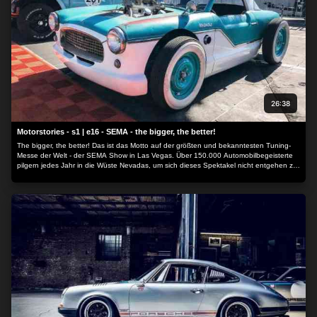
Informationen zugreifen und Ihre Einstellungen ändern, bevor
Sie der Verarbeitung zustimmen oder diese ablehnen.
Bitte
beachten Sie, dass die Verarbeitung mancher
personenbezogenen Daten ohne Ihre Einwilligung stattfinden
kann, obwohl Sie das Recht haben, einer solchen Verarbeitung
zu widersprechen. Ihre Einstellungen gelten lediglich für diese
Website. Sie können Ihre Einstellungen jederzeit ändern oder
26:38
Ihre Einwilligung widerrufen, indem Sie zu dieser Website
zurückkehren und unten auf der Webseite auf die Schaltfläche
Motorstories - s1 | e16 - SEMA - the bigger, the better!
"Datenschutz" klicken.
The bigger, the better! Das ist das Motto auf der größten und bekanntesten Tuning-
Messe der Welt - der SEMA Show in Las Vegas. Über 150.000 Automobilbegeisterte
pilgern jedes Jahr in die Wüste Nevadas, um sich dieses Spektakel nicht entgehen zu
lassen. Darunter auch Motorjournalistin Kati. Zusammen mit Tuning-Experte Dirk
Hattenhauer macht sie sich auf die Suchen nach den verrücktesten Trends. Dirk kennt
sich auf der SEMA bestens aus und hat jede Menge Promis aus der Szene an der
Hand, wie den berühmten Customizer John D¿Agostino oder Drift-Star Ken Block.