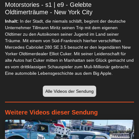
Motorstories - s1 | e9 - Gelebte
Oldtimerträume - New York City
Inhalt:
In der Stadt, die niemals schläft, beginnt der deutsche
Unternehmer Tillmann Miritz seinen Trip mit dem eigenen
Oldtimer zu den Autoikonen seiner Jugend im Land seiner
Träume. Mit einem von Süd-Frankreich hierher verschifften
Mercedes Cabriolet 280 SE 3.5 besucht er den legendären New
Yorker Oldtimerdealer Elliot Cuker. Mit seiner Leidenschaft für
Wir respektieren Ihre Privatsphäre
alte Autos hat Cuker mitten in Manhattan sein Glück gemacht und
es vom drittklassigen Schauspieler zum Muli-Millionär gebracht.
Wir und unsere Partner speichern und/oder greifen auf
Eine automobile Lebensgeschichte aus dem Big Apple.
Informationen wie Cookies auf einem Gerät zu und verarbeiten
personenbezogene Daten wie eindeutige Kennungen und
Standardinformationen, die von einem Gerät für personalisierte
Alle Videos der Sendung
Werbung und Inhalte, Werbung und Inhaltsmessung,
Zielgruppenforschung und Serviceentwicklung gesendet
werden.
Mit Ihrer Erlaubnis dürfen wir und unsere Partner über
Weitere Videos dieser Sendung
Gerätescans genaue Standortdaten und Kenndaten abfragen.
Sie können auf die entsprechende Schaltfläche klicken, um der
o. a. Datenverarbeitung durch uns und unsere Partner
zuzustimmen. Alternativ können Sie auf detailliertere