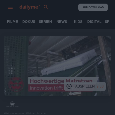
APP DOWNLOAD
FILME
DOKUS
SERIEN
NEWS
KIDS
DIGITAL
SPOR
ABSPIELEN
9:33
Welt der Wunder - Wohnen & Leben