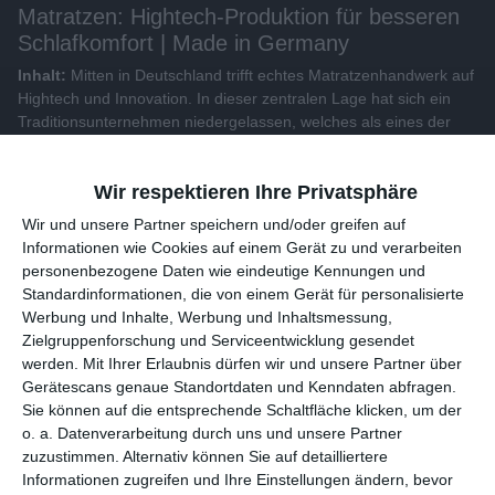
Matratzen: Hightech-Produktion für besseren
Schlafkomfort | Made in Germany
Inhalt:
Mitten in Deutschland trifft echtes Matratzenhandwerk auf
Hightech und Innovation. In dieser zentralen Lage hat sich ein
Traditionsunternehmen niedergelassen, welches als eines der
größten Matratzen- und Polsterbettenwerke in Europas gilt...
Wir respektieren Ihre Privatsphäre
Alle Videos der Sendung
Wir und unsere 1538 Partner speichern und/oder greifen auf
Informationen wie Cookies auf einem Gerät zu und verarbeiten
Weitere Videos dieser Sendung
personenbezogene Daten wie eindeutige Kennungen und
Standardinformationen, die von einem Gerät für personalisierte
Werbung und Inhalte, Werbung und Inhaltsmessung,
Zielgruppenforschung und Serviceentwicklung gesendet
werden.
Mit Ihrer Erlaubnis dürfen wir und unsere 1538 Partner
über Gerätescans genaue Standortdaten und Kenndaten
abfragen. Sie können auf die entsprechende Schaltfläche
klicken, um der o. a. Datenverarbeitung durch uns und unsere
Partner zuzustimmen. Alternativ können Sie auf detailliertere
Informationen zugreifen und Ihre Einstellungen ändern, bevor