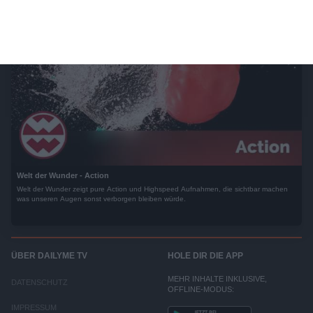
Welt der Wunder - Action
Welt der Wunder zeigt pure Action und Highspeed Aufnahmen, die sichtbar machen
was unseren Augen sonst verborgen bleiben würde.
ÜBER DAILYME TV
HOLE DIR DIE APP
MEHR INHALTE INKLUSIVE,
DATENSCHUTZ
OFFLINE-MODUS:
IMPRESSUM