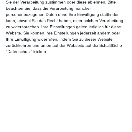
Sie der Verarbeitung zustimmen oder diese ablehnen.
Bitte
beachten Sie, dass die Verarbeitung mancher
15:55
personenbezogenen Daten ohne Ihre Einwilligung stattfinden
kann, obwohl Sie das Recht haben, einer solchen Verarbeitung
Spannbettlaken für einen guten Schlaf | Made in Germany
zu widersprechen. Ihre Einstellungen gelten lediglich für diese
Rund 24 Jahre seines Lebens verbringt der Mensch mit Schlafen. Die meiste Zeit
davon im Bett. Deshalb sollte man sich dort besonders wohl fühlen. Damit das auch so
Website. Sie können Ihre Einstellungen jederzeit ändern oder
ist, sorgt ein Schwarzwälder Familienunternehmen mit hochwertigen Schlaftextilien
Ihre Einwilligung widerrufen, indem Sie zu dieser Website
schon seit Generationen für wunderbar entspannte Nächte...
zurückkehren und unten auf der Webseite auf die Schaltfläche
"Datenschutz" klicken.
9:10
Moderne Küchen: Mehr Individualismus statt purer Funktionalität | Home
Sweet Home