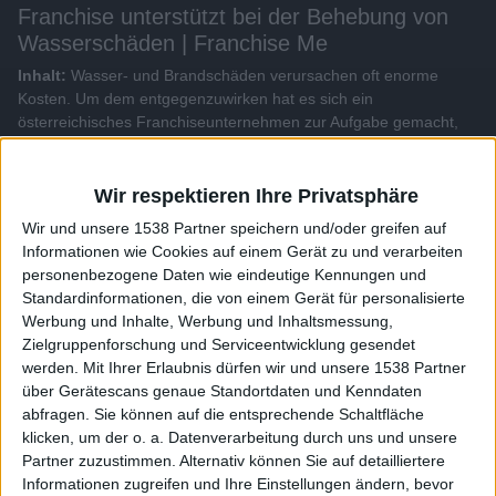
Franchise unterstützt bei der Behebung von
Wasserschäden | Franchise Me
Inhalt:
Wasser- und Brandschäden verursachen oft enorme
Kosten. Um dem entgegenzuwirken hat es sich ein
österreichisches Franchiseunternehmen zur Aufgabe gemacht,
nach einem Schadensfall möglichst schonend zu sanieren. So
können Nerven geschont und Geld gespart werden...
Wir respektieren Ihre Privatsphäre
Alle Videos der Sendung
Wir und unsere 1538 Partner speichern und/oder greifen auf
Informationen wie Cookies auf einem Gerät zu und verarbeiten
personenbezogene Daten wie eindeutige Kennungen und
Weitere Videos dieser Sendung
Standardinformationen, die von einem Gerät für personalisierte
Werbung und Inhalte, Werbung und Inhaltsmessung,
Zielgruppenforschung und Serviceentwicklung gesendet
werden.
Mit Ihrer Erlaubnis dürfen wir und unsere 1538 Partner
über Gerätescans genaue Standortdaten und Kenndaten
abfragen. Sie können auf die entsprechende Schaltfläche
klicken, um der o. a. Datenverarbeitung durch uns und unsere
Partner zuzustimmen. Alternativ können Sie auf detailliertere
Informationen zugreifen und Ihre Einstellungen ändern, bevor