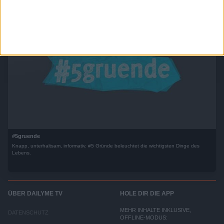
#5gruende
Knapp, unterhaltsam, informativ. #5 Gründe beleuchtet die wichtigsten Dinge des
Lebens.
ÜBER DAILYME TV
HOLE DIR DIE APP
MEHR INHALTE INKLUSIVE,
DATENSCHUTZ
OFFLINE-MODUS: