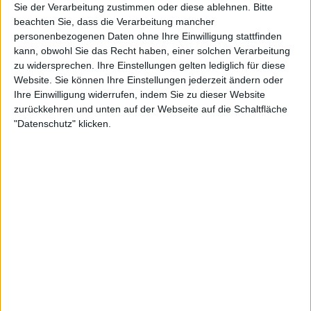
Sie der Verarbeitung zustimmen oder diese ablehnen.
Bitte
beachten Sie, dass die Verarbeitung mancher
personenbezogenen Daten ohne Ihre Einwilligung stattfinden
6:18
kann, obwohl Sie das Recht haben, einer solchen Verarbeitung
Badsanierung Duschkabine als Upgrade für die Wohlfühloase | Home Sweet
zu widersprechen. Ihre Einstellungen gelten lediglich für diese
Home
Website. Sie können Ihre Einstellungen jederzeit ändern oder
Nicht immer muss ein kompletter Raum aufwendig und teuer renoviert werden, um ihm
Ihre Einwilligung widerrufen, indem Sie zu dieser Website
einen neuen Look verpassen. Oftmals reichen auch kleine Veränderung oder
„Upgrades“ – das Badezimmer eignet sich dazu für besonders gut...
zurückkehren und unten auf der Webseite auf die Schaltfläche
"Datenschutz" klicken.
12:10
Gebacken und gedämpft Hundefutter aus Schweden | Best Friends