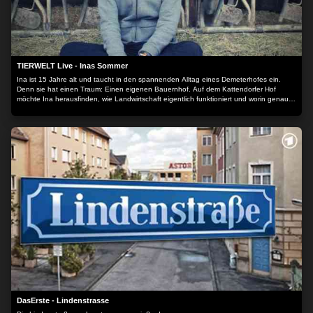
TIERWELT Live - Inas Sommer
Ina ist 15 Jahre alt und taucht in den spannenden Alltag eines Demeterhofes ein.
Denn sie hat einen Traum: Einen eigenen Bauernhof. Auf dem Kattendorfer Hof
möchte Ina herausfinden, wie Landwirtschaft eigentlich funktioniert und worin genau
der Unterschied zwischen Demeter und konventioneller Landwirtschaft liegt.
DasErste - Lindenstrasse