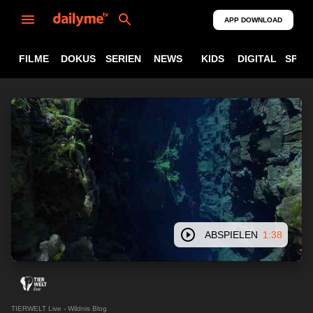
APP DOWNLOAD
FILME
DOKUS
SERIEN
NEWS
KIDS
DIGITAL
SPOR
ABSPIELEN
1:38
TIERWELT Live - Wildnis Blog