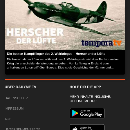
Die besten Kampfflieger des 2. Weltkrieges – Herrscher der Lüfte
Die Herrschaft der Lüfte war während des 2. Weltkriegs ein wichtiger Punkt, um dem
Krieg die entscheidende Wendung zu geben. Von Luftkrieg in England zum
anhaltenden Luftangriff über Europa: Dies ist die Geschichte der Männer und
Maschinen, die jeden Tag für den Frieden in Europa kämpften. Mit den Kommentaren
von denen, die daran beteiligt waren, ist diese Serie ein faszinierender Rückblick auf
die unglaubliche Tapferkeit der Piloten, die den endgültigen Sieg nach Europa
brachten. - P-51 Mustang - Der Vergessene - RAF - Die Royal Air Force - Die
ÜBER DAILYME TV
HOLE DIR DIE APP
Verteidigung des deutschen Reichs Der Inhalt wird bereitgestellt von: PLAION
PICTURES GmbH, Lochhamer Str. 9, 82152 Planegg/München
MEHR INHALTE INKLUSIVE,
DATENSCHUTZ
OFFLINE-MODUS:
IMPRESSUM
AGB
UNTERNEHMENSSEITE