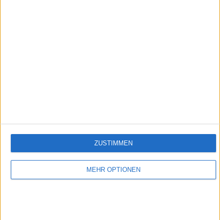
Folge 5
Empfehlungen für Dich:
ZUSTIMMEN
MEHR OPTIONEN
Buakaw: Boxer Legend Legacy
"Ich hätte nie gedacht, dass ich Champion werde. Ich wollte einfach ehrenvoll mein
Land vertreten: Thailand." Mit diesen Worten resümiert Sombat Banchamek -