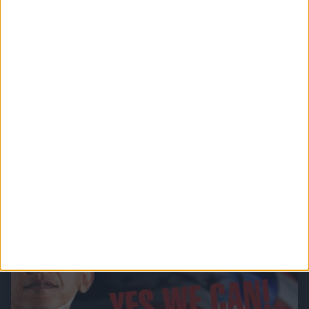
TIERWELT Live - Liebesleben der Tiere
Spektakuläre Bilder aus allen Ecken der Welt - klassische Naturfilme sind Filme, die die
ganze Vielfalt und den Artenreichtum unserer Erde einfangen. Sie zeigen, dass es
zum Staunen keine Grenzen gibt.