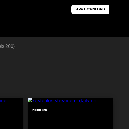
APP DOWNLOAD
is 200)
23:31
24:05
Folge 155