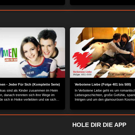
en - Jeder Für Sich (Komplette Serie)
Verbotene Liebe (Folge 401 bis 500)
kas sind als Kinder zusammen im Heim
In Verbotene Liebe geht es um romantisc
, danach trennten sich ihre Wege im
Liebesgeschichten, große Gefühle, spa
ide sich in Heike verliebten und sie sich
Intrigen und um den glamourösen Kosmo
schieden hat. Das Leben führt sie nun in
Reichen und Schönen.
r zusammen.
HOLE DIR DIE APP