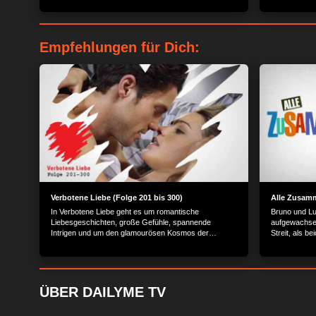
Empfehlungen für Dich:
Verbotene Liebe (Folge 201 bis 300)
Alle Zusamm
In Verbotene Liebe geht es um romantische
Bruno und Lu
Liebesgeschichten, große Gefühle, spannende
aufgewachsen
Intrigen und um den glamourösen Kosmos der
Streit, als be
Reichen und Schönen.
für Lukas ent
Berlin wiede
ÜBER DAILYME TV