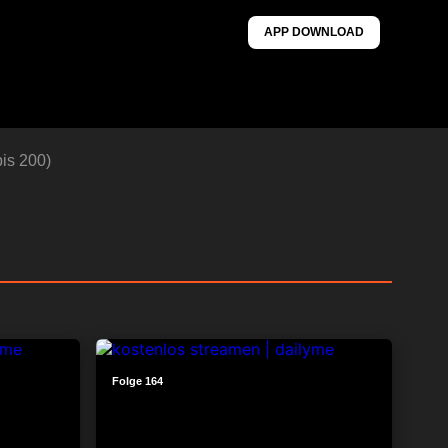
APP DOWNLOAD
is 200)
24:23
24:14
Folge 164