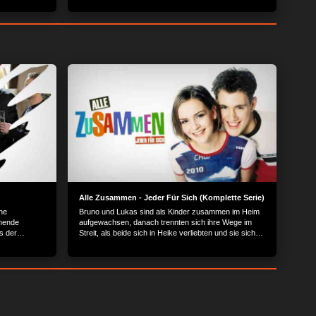
Alle Zusammen - Jeder Für Sich (Komplette Serie)
he
Bruno und Lukas sind als Kinder zusammen im Heim
nnende
aufgewachsen, danach trennten sich ihre Wege im
s der
Streit, als beide sich in Heike verliebten und sie sich
für Lukas entschieden hat. Das Leben führt sie nun in
Berlin wieder zusammen.