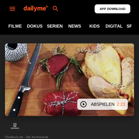
APP DOWNLOAD
FILME
DOKUS
SERIEN
NEWS
KIDS
DIGITAL
SPOR
ABSPIELEN
2:23
Chefkoch.de - Die Kochschule