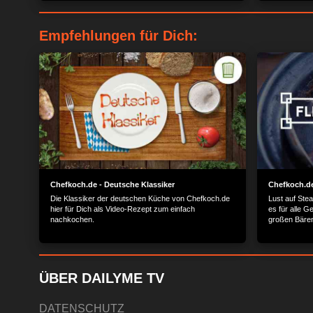
Empfehlungen für Dich:
Chefkoch.de - Deutsche Klassiker
Chefkoch.de
Die Klassiker der deutschen Küche von Chefkoch.de
Lust auf Ste
hier für Dich als Video-Rezept zum einfach
es für alle 
nachkochen.
großen Bäre
ÜBER DAILYME TV
DATENSCHUTZ