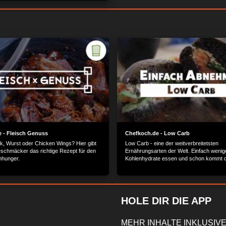
 - Fleisch Genuss
Chefkoch.de - Low Carb
ak, Wurst oder Chicken Wings? Hier gibt
Low Carb - eine der weitverbreitetsten
Geschmäcker das richtige Rezept für den
Ernährungsarten der Welt. Einfach wenig
nhunger.
Kohlenhydrate essen und schon kommt d
Traumfigur wie von allein. Kann das funkt
Probier es einfach aus und koch los!
HOLE DIR DIE APP
MEHR INHALTE INKLUSIVE