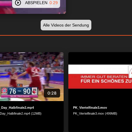
ABSPIELEN
0:29
Alle Videos der Sendung
0:28
_Day_Halbfinale2.mp4
PK_Viertelfinale3.mov
_Day_Halbfinale2.mp4 (12MB)
PK_Viertelfinale3.mov (499MB)