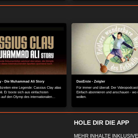
y - Die Muhammad Ali Story
DasErste - Zeigler
ebzeiten eine Legende: Cassius Clay alias
Für immer und überall. Der Videopodcast 
. Er boxte sich aus einfachsten
Einfach abonnieren und anschauen - wo 
n auf den Olymp des internationalen
wollen.
d ist heute wegen seiner glanzvollen
och ebenso beliebt, wie durch seine
rüche.
HOLE DIR DIE APP
MEHR INHALTE INKLUSIVE