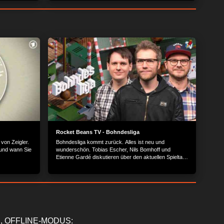
Rocket Beans TV - Bohndesliga
von Zeigler.
Bohndesliga kommt zurück. Alles ist neu und
und wann Sie
wunderschön. Tobias Escher, Nils Bomhoff und
Etienne Gardé diskutieren über den aktuellen Spieltag
der Fußball Bundesliga.
, OFFLINE-MODUS: