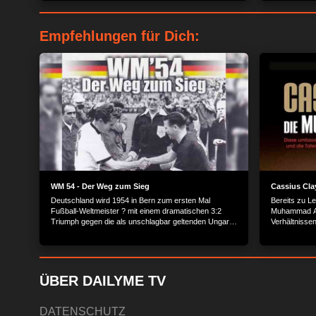
Empfehlungen für Dich:
WM 54 - Der Weg zum Sieg
Cassius Cla
Deutschland wird 1954 in Bern zum ersten Mal
Bereits zu L
Fußball-Weltmeister ? mit einem dramatischen 3:2
Muhammad Ali
Triumph gegen die als unschlagbar geltenden Ungarn.
Verhältnisse
Zum Leben erweckt wird dieses wichtige Kapitel
Boxsports un
deutscher Geschichte nun erneut durch diese
Leistungen n
Auswahl einmaliger Dokumentaraufnahmen mit allen
markigen Sp
wichtigen Spielszenen der Fußball-Weltmeisterschaft
1954.
ÜBER DAILYME TV
DATENSCHUTZ