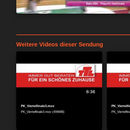
Weitere Videos dieser Sendung
6:36
PK_Viertelfinale3.mov
PK_Viertelf
PK_Viertelfinale3.mov (499MB)
PK_Viertelfi