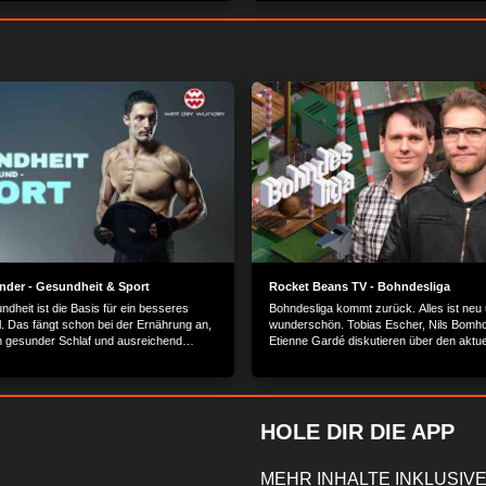
nder - Gesundheit & Sport
Rocket Beans TV - Bohndesliga
dheit ist die Basis für ein besseres
Bohndesliga kommt zurück. Alles ist neu
. Das fängt schon bei der Ernährung an,
wunderschön. Tobias Escher, Nils Bomho
n gesunder Schlaf und ausreichend
Etienne Gardé diskutieren über den aktue
elen hierbei eine große Rolle. Erfahren
der Fußball Bundesliga.
lange fit und gesund bleiben mit unseren
 Gesundheits- und Servicethemen.
HOLE DIR DIE APP
MEHR INHALTE INKLUSIVE