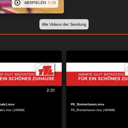
ABSPIELEN
0:28
Alle Videos der Sendung
2:31
inale1.mov
PK_Bremerhaven.mov
nale1.mov (189MB)
PK_Bremerhaven.mov (484MB)