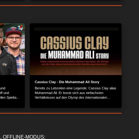
Cassius Clay - Die Muhammad Ali Story
 und
Bereits zu Lebzeiten eine Legende: Cassius Clay alias
ff und
Muhammad Ali. Er boxte sich aus einfachsten
llen Spieltag
Verhältnissen auf den Olymp des internationalen
Boxsports und ist heute wegen seiner glanzvollen
Leistungen noch ebenso beliebt, wie durch seine
markigen Sprüche.
, OFFLINE-MODUS: