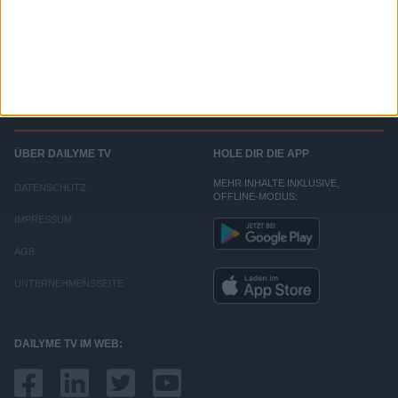
ALBA TV
Willkommen im Kanal von ALBA BERLIN. Hier erhaltet ihr regelmäßig Updates aus der
Welt der Albatrosse.
ÜBER DAILYME TV
HOLE DIR DIE APP
MEHR INHALTE INKLUSIVE,
DATENSCHUTZ
OFFLINE-MODUS:
IMPRESSUM
AGB
UNTERNEHMENSSEITE
DAILYME TV IM WEB: