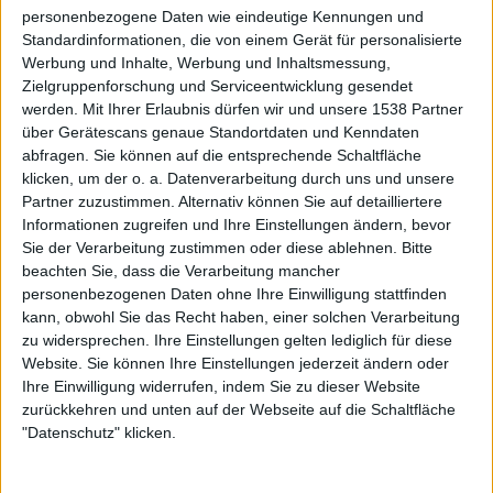
personenbezogene Daten wie eindeutige Kennungen und
Standardinformationen, die von einem Gerät für personalisierte
Alle Videos der Sendung
Werbung und Inhalte, Werbung und Inhaltsmessung,
Zielgruppenforschung und Serviceentwicklung gesendet
werden.
Mit Ihrer Erlaubnis dürfen wir und unsere 1538 Partner
Empfehlungen für Dich:
über Gerätescans genaue Standortdaten und Kenndaten
abfragen. Sie können auf die entsprechende Schaltfläche
klicken, um der o. a. Datenverarbeitung durch uns und unsere
Partner zuzustimmen. Alternativ können Sie auf detailliertere
Informationen zugreifen und Ihre Einstellungen ändern, bevor
Sie der Verarbeitung zustimmen oder diese ablehnen.
Bitte
beachten Sie, dass die Verarbeitung mancher
personenbezogenen Daten ohne Ihre Einwilligung stattfinden
kann, obwohl Sie das Recht haben, einer solchen Verarbeitung
zu widersprechen. Ihre Einstellungen gelten lediglich für diese
Website. Sie können Ihre Einstellungen jederzeit ändern oder
Ihre Einwilligung widerrufen, indem Sie zu dieser Website
zurückkehren und unten auf der Webseite auf die Schaltfläche
"Datenschutz" klicken.
Welt der Wunder - Gesundheit & Sport
Unsere Gesundheit ist die Basis für ein besseres Lebensgefühl. Das fängt schon bei
der Ernährung an, aber auch ein gesunder Schlaf und ausreichend Bewegung
spielen hierbei eine große Rolle. Erfahren Sie, wie Sie lange fit und gesund bleiben