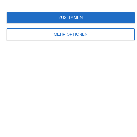
ZUSTIMMEN
MEHR OPTIONEN
DasErste - Zeigler
Für immer und überall. Der Videopodcast von Zeigler. Einfach abonnieren und
anschauen - wo und wann Sie wollen.