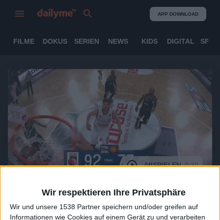
APP DOWNLOAD
FILME
DOKUS
SERIEN
NEWS
KIDS
DIGITAL
SPOR
ABSPIELEN
0:30
Wir respektieren Ihre Privatsphäre
Brose Baskets TV
Play_of_the_Day_Bremerhaven.mp4
Wir und unsere 1538 Partner speichern und/oder greifen auf
Informationen wie Cookies auf einem Gerät zu und verarbeiten
Inhalt:
Play_of_the_Day_Bremerhaven.mp4 (13MB)