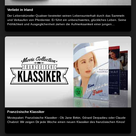
Verliebt in Irland
Der Lebenskünstler Quakser bestreitet seinen Lebensunterhalt durch das Sammeln
und Verkaufen von Pferdemist. Er führt ein unbeschwertes, glückliches Leben. Seine
Fröhlichkeit und Ausgeglichenheit ziehen die Aufmerksamkeit einer jungen
amerikanischen Studentin an. Eine plötzlich in Aussicht stehende Erbschaft
verkompliziert jedoch alles. Die Beziehung droht schließlich an den
grundverschiedenen sozialen Hintergründen und Persönlichkeiten, beider zu
scheitern...
Französische Klassiker
Moviepaket: Französische Klassiker - Ob Jane Birkin, Gérard Derpadieu oder Claude
Chabrol: Wir zeigen Dir jede Woche einen neuen Klassiker des französischen Kinos!