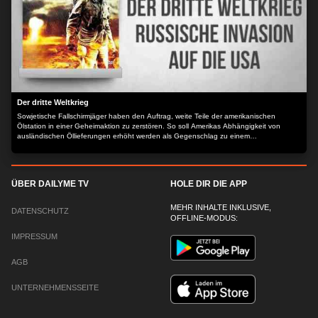
Der dritte Weltkrieg
Sowjetische Fallschirmjäger haben den Auftrag, weite Teile der amerikanischen
Ölstation in einer Geheimaktion zu zerstören. So soll Amerikas Abhängigkeit von
ausländischen Öllieferungen erhöht werden als Gegenschlag zu einem
amerikanischen Getreide-Embargo, das eine unvorstellbare Hungersnot unter den
sowjetischen Bürgern ausgelöst hat.
ÜBER DAILYME TV
HOLE DIR DIE APP
MEHR INHALTE INKLUSIVE,
DATENSCHUTZ
OFFLINE-MODUS:
IMPRESSUM
AGB
UNTERNEHMENSSEITE