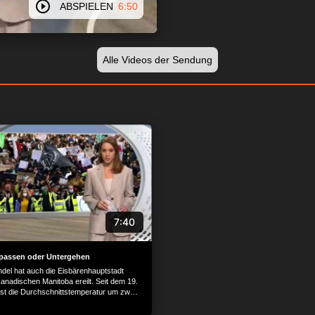
ABSPIELEN
6:50
Alle Videos der Sendung
7:40
passen oder Untergehen
del hat auch die Eisbärenhauptstadt
kanadischen Manitoba ereilt. Seit dem 19.
ist die Durchschnittstemperatur um zwei
en: Weil das Eis immer später kommt,
Bären länger.