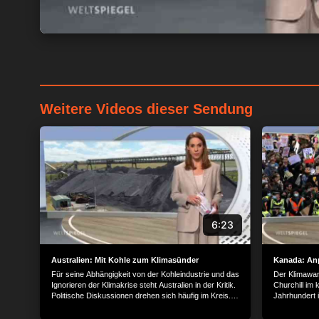
Weitere Videos dieser Sendung
6:23
Australien: Mit Kohle zum Klimasünder
Kanada: An
Für seine Abhängigkeit von der Kohleindustrie und das
Der Klimawan
Ignorieren der Klimakrise steht Australien in der Kritik.
Churchill im 
Politische Diskussionen drehen sich häufig im Kreis.
Jahrhundert 
Frustrierend für die Menschen in Muswellbrook - der
Grad gestieg
Kohlestadt schlechthin.
hungern die 