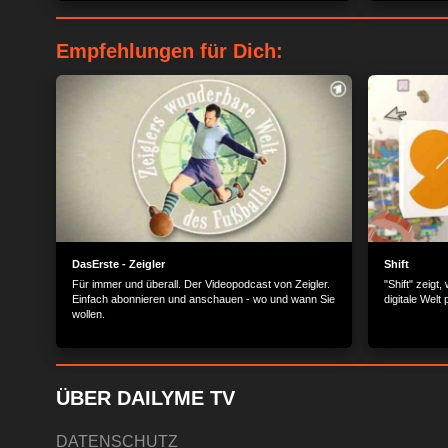
Empfehlungen für Dich:
DasErste - Zeigler
Shift
Für immer und überall. Der Videopodcast von Zeigler.
"Shift" zeigt
Einfach abonnieren und anschauen - wo und wann Sie
digitale Welt
wollen.
ÜBER DAILYME TV
DATENSCHUTZ