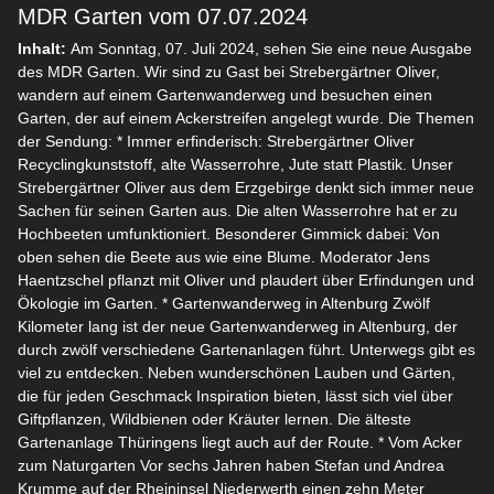
MDR Garten vom 07.07.2024
Inhalt:
Am Sonntag, 07. Juli 2024, sehen Sie eine neue Ausgabe
des MDR Garten. Wir sind zu Gast bei Strebergärtner Oliver,
wandern auf einem Gartenwanderweg und besuchen einen
Garten, der auf einem Ackerstreifen angelegt wurde. Die Themen
der Sendung: * Immer erfinderisch: Strebergärtner Oliver
Recyclingkunststoff, alte Wasserrohre, Jute statt Plastik. Unser
Strebergärtner Oliver aus dem Erzgebirge denkt sich immer neue
Sachen für seinen Garten aus. Die alten Wasserrohre hat er zu
Hochbeeten umfunktioniert. Besonderer Gimmick dabei: Von
oben sehen die Beete aus wie eine Blume. Moderator Jens
Haentzschel pflanzt mit Oliver und plaudert über Erfindungen und
Ökologie im Garten. * Gartenwanderweg in Altenburg Zwölf
Kilometer lang ist der neue Gartenwanderweg in Altenburg, der
durch zwölf verschiedene Gartenanlagen führt. Unterwegs gibt es
viel zu entdecken. Neben wunderschönen Lauben und Gärten,
die für jeden Geschmack Inspiration bieten, lässt sich viel über
Giftpflanzen, Wildbienen oder Kräuter lernen. Die älteste
Gartenanlage Thüringens liegt auch auf der Route. * Vom Acker
zum Naturgarten Vor sechs Jahren haben Stefan und Andrea
Krumme auf der Rheininsel Niederwerth einen zehn Meter