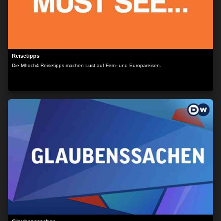
Reisetipps
Die Mhoch4 Reisetipps machen Lust auf Fern- und Europareisen.