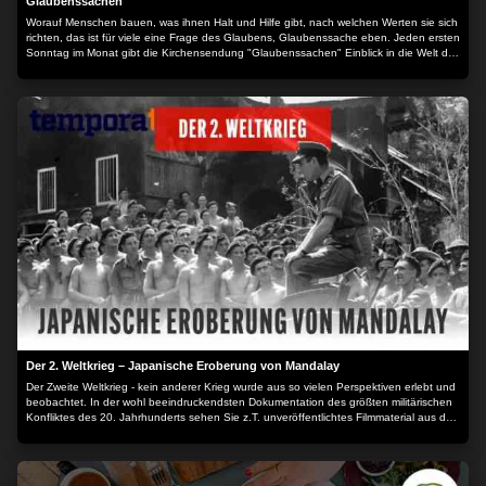
Glaubenssachen
Worauf Menschen bauen, was ihnen Halt und Hilfe gibt, nach welchen Werten sie sich
richten, das ist für viele eine Frage des Glaubens, Glaubenssache eben. Jeden ersten
Sonntag im Monat gibt die Kirchensendung "Glaubenssachen" Einblick in die Welt des
Glaubens.
Der 2. Weltkrieg – Japanische Eroberung von Mandalay
Der Zweite Weltkrieg - kein anderer Krieg wurde aus so vielen Perspektiven erlebt und
beobachtet. In der wohl beeindruckendsten Dokumentation des größten militärischen
Konfliktes des 20. Jahrhunderts sehen Sie z.T. unveröffentlichtes Filmmaterial aus den
unterschiedlichsten Archiven der ganzen Welt. Von den pazifischen Inseln bis zum
eisigen Sibirien, Aufstieg und Fall von Adolf Hitler, von der Kriegsmaschinerie, den
Helden und Schicksalen berichtet diese einmalige Dokumentation.