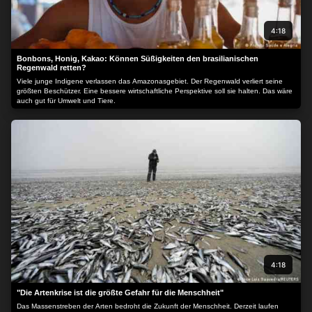
Website. Sie können Ihre Einstellungen jederzeit ändern oder
Ihre Einwilligung widerrufen, indem Sie zu dieser Website
4:18
zurückkehren und unten auf der Webseite auf die Schaltfläche
"Datenschutz" klicken.
Bonbons, Honig, Kakao: Können Süßigkeiten den brasilianischen
Regenwald retten?
Viele junge Indigene verlassen das Amazonasgebiet. Der Regenwald verliert seine
größten Beschützer. Eine bessere wirtschaftliche Perspektive soll sie halten. Das wäre
auch gut für Umwelt und Tiere.
4:18
"Die Artenkrise ist die größte Gefahr für die Menschheit"
Das Massenstreben der Arten bedroht die Zukunft der Menschheit. Derzeit laufen