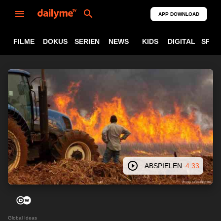
APP DOWNLOAD
FILME
DOKUS
SERIEN
NEWS
KIDS
DIGITAL
SPOR
ABSPIELEN
4:33
Global Ideas