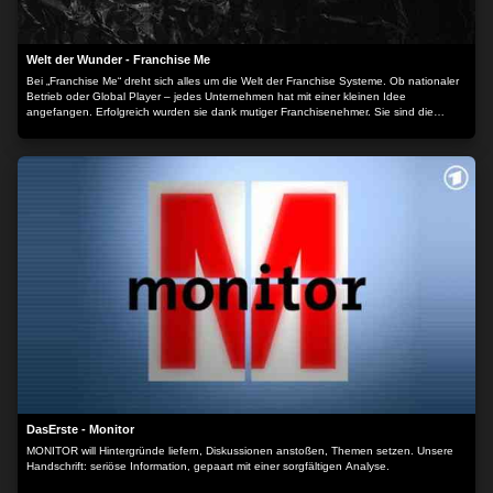
Welt der Wunder - Franchise Me
Bei „Franchise Me“ dreht sich alles um die Welt der Franchise Systeme. Ob nationaler
Betrieb oder Global Player – jedes Unternehmen hat mit einer kleinen Idee
angefangen. Erfolgreich wurden sie dank mutiger Franchisenehmer. Sie sind die
Gesichter hinter bekannten Marken und führen als mittelständische Unternehmer ihre
eigene Firma. Blicken Sie mit uns hinter die Kulissen der Franchise Branche. Lernen
Sie die Visionen der Gründer kennen. Erfahren Sie mehr über die Chancen der
Franchise-Konzepte und erleben Sie, wie sich Franchisenehmer den großen Traum
von der Selbstständigkeit erfüllt haben.
DasErste - Monitor
MONITOR will Hintergründe liefern, Diskussionen anstoßen, Themen setzen. Unsere
Handschrift: seriöse Information, gepaart mit einer sorgfältigen Analyse.