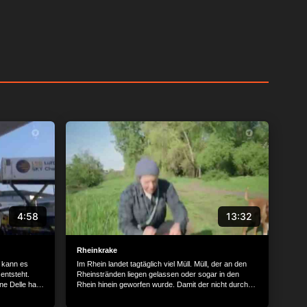
4:58
13:32
Rheinkrake
 kann es
Im Rhein landet tagtäglich viel Müll. Müll, der an den
entsteht.
Rheinstränden liegen gelassen oder sogar in den
ne Delle hat?
Rhein hinein geworfen wurde. Damit der nicht durch
gzeuge
die Strömung ins Meer gelangt und dadurch unserer
n, wie
Umwelt, den Tieren und auch uns Menschen schadet,