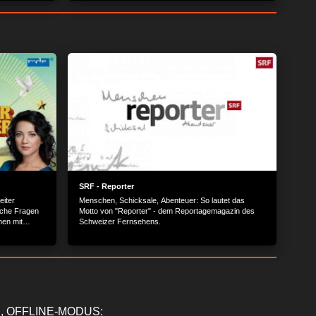
 aus einem
hat es sich der Kölner Verein Krake e.V. zur Aufgabe
ück Blech
gemacht, so viel Müll wie möglich aus dem Fluss
aufzufangen. Und das machen die freiwilligen
Helfer:innen mit einer ganz besonderen
schwimmenden Müllfalle: der Rheinkrake. Die
funktioniert wie ein Sieb, denn die Strömung treibt die
Abfälle durch ein Gitter mit großen Löchern in einen
Fangkorb. Alle zwei Wochen wird die Rheinkrake
geleert und diesmal darf Laura dabei sein und die
Ehrenamtlichen tatkräftig unterstützen. Dabei findet sie
nicht nur Müll, sondern Gegenstände, die in ihrer
Werkstatt bestimmt noch Verwendung finden…
SRF - Reporter
eiter
Menschen, Schicksale, Abenteuer: So lautet das
iche Fragen
Motto von "Reporter" - dem Reportagemagazin des
hen mit
Schweizer Fernsehens.
 Hobbys, mit
em Wissen.
, OFFLINE-MODUS: