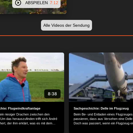
ABSPIELEN
7:12
Alle Videos der Sendung
8:38
hte: Flugwindkraftanlage
Sachgeschichte: Delle im Flugzeug
 ein riesiger Drachen zwischen den
Beim Be- und Entladen eines Flugzeuges
Um das herauszufinden trifft sich André
passieren, dass aus Versehen eine Delle 
hert, der ihm erklärt, was es mit dem
Doch was passiert, wenn ein Flugzeug ei
ich hat: es handelt sich um eine
Armin besucht eine Werkstatt, in der Flu
tanlage. Der Kite – so wird der Drachen
repariert werden und schaut sich genau a