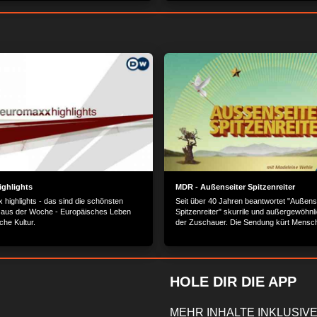
 – gelangt per Kran, der an einem
mithilfe eines Reparatur-Plans eine Delle
stigt ist, in die Luft. Gelenkt wird er
Flugzeug gefräst und durch ein neues St
Computer am Boden, der den Kite immer
ersetzt wird. Dafür sind ganz schön viele
fen fliegen lässt. Dadurch lässt sich
Arbeitsschritte nötig…
 Windkraft Strom erzeugen. Aber wie
as? In einem selbst gebauten Modell
wie mithilfe der Seilwinde und einem
rom produziert wird. Und zum Schluss
en Kite sogar einmal selbst lenken…
ghlights
MDR - Außenseiter Spitzenreiter
 highlights - das sind die schönsten
Seit über 40 Jahren beantwortet "Außens
 aus der Woche - Europäisches Leben
Spitzenreiter" skurrile und außergewöhnl
che Kultur.
der Zuschauer. Die Sendung kürt Mensc
besonderer Begabung oder abgefahrenen
schrägen Erfindungen und ungewöhnlich
HOLE DIR DIE APP
MEHR INHALTE INKLUSIVE