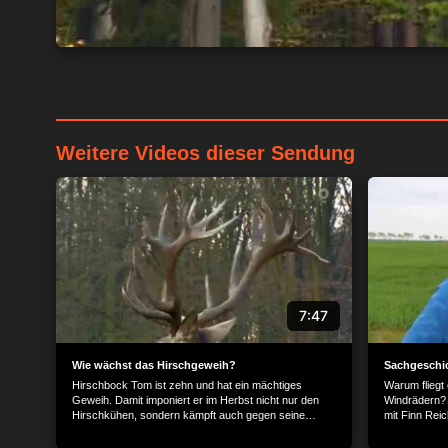
Weitere Videos dieser Sendung
7:47
Wie wächst das Hirschgeweih?
Sachgeschic
Hirschbock Tom ist zehn und hat ein mächtiges
Warum fliegt
Geweih. Damit imponiert er im Herbst nicht nur den
Windrädern? 
Hirschkühen, sondern kämpft auch gegen seine
mit Finn Reic
Rivalen. Im März purzeln dann bei Tom die Pfunde,
Drachen auf s
denn er wirft sein zehn Kilogramm schweres Geweih
Flugwindkraf