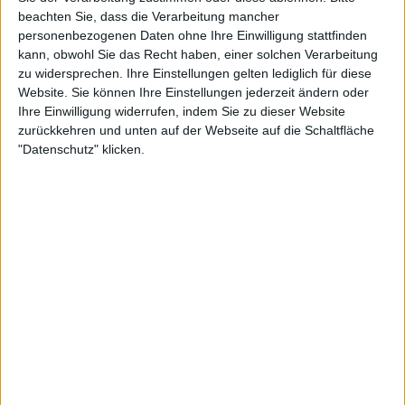
Sie der Verarbeitung zustimmen oder diese ablehnen.
Bitte
Märchenwirrwarr
beachten Sie, dass die Verarbeitung mancher
Was ist der Unterschied zwischen einem Labyrinth und einem Irrgarten? Wann und
personenbezogenen Daten ohne Ihre Einwilligung stattfinden
warum "zieht man die Reißleine"? Warum bekommt man Durst? Warum heißt das
Sandwich "Sandwich"? Wie unterscheiden sich Frösche von Kröten?
kann, obwohl Sie das Recht haben, einer solchen Verarbeitung
zu widersprechen. Ihre Einstellungen gelten lediglich für diese
Website. Sie können Ihre Einstellungen jederzeit ändern oder
Ihre Einwilligung widerrufen, indem Sie zu dieser Website
zurückkehren und unten auf der Webseite auf die Schaltfläche
"Datenschutz" klicken.
24:19
Ah!BC
Warum liegt einem etwas auf der Zunge? Reden alle Menschen mit sich selbst?
Können sich Engländer und Deutsche über Gebärdensprache miteinander
unterhalten? Kann man auch drei- oder viersprachig aufwachsen? Was ist ein
Dauerbrenner?