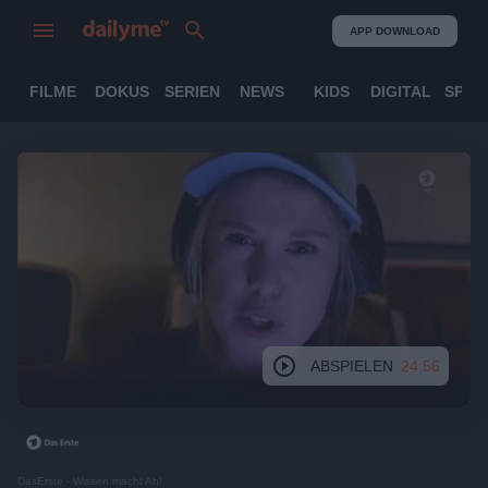
APP DOWNLOAD
FILME
DOKUS
SERIEN
NEWS
KIDS
DIGITAL
SPOR
ABSPIELEN
24:56
DasErste - Wissen macht Ah!