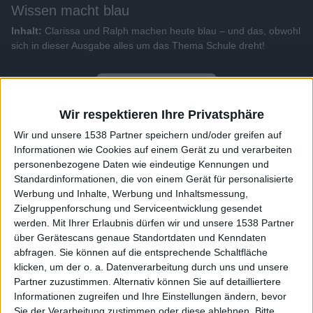
Wissen macht blau
Inhalt:
Clarissa und Ralph machen heute blau – und das, obwohl
sich in dieser Ausgabe alles um das Thema Schule dreht!
Alle Videos der Sendung
Wir respektieren Ihre Privatsphäre
Weitere Videos dieser Sendung
Wir und unsere 1538 Partner speichern und/oder greifen auf
Informationen wie Cookies auf einem Gerät zu und verarbeiten
personenbezogene Daten wie eindeutige Kennungen und
Standardinformationen, die von einem Gerät für personalisierte
Werbung und Inhalte, Werbung und Inhaltsmessung,
Zielgruppenforschung und Serviceentwicklung gesendet
werden.
Mit Ihrer Erlaubnis dürfen wir und unsere 1538 Partner
über Gerätescans genaue Standortdaten und Kenndaten
abfragen. Sie können auf die entsprechende Schaltfläche
klicken, um der o. a. Datenverarbeitung durch uns und unsere
Partner zuzustimmen. Alternativ können Sie auf detailliertere
24:40
Informationen zugreifen und Ihre Einstellungen ändern, bevor