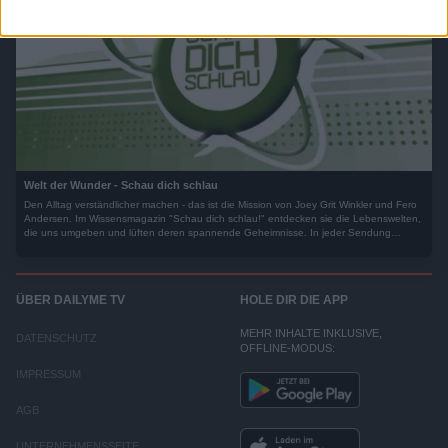
Welt der Wunder - Schau dich schlau
Den Alltag verständlicher machen - das ist die Mission von Joey Grit Winkler und Fero
Andersen. Im Wissensmagazin "Schau dich schlau!" entdecken sie die Lebenswelten,
die uns umgeben und lüften deren spannende Geheimnisse. In jeder Sendung
betrachtet "Schau dich schlau!" ein Themenfeld aus verschiedenen Blickwinkeln und
vermittelt spannendes Wissen.
ÜBER DAILYME TV
HOLE DIR DIE APP
MEHR INHALTE INKLUSIVE,
DATENSCHUTZ
OFFLINE-MODUS:
IMPRESSUM
AGB
UNTERNEHMENSSEITE