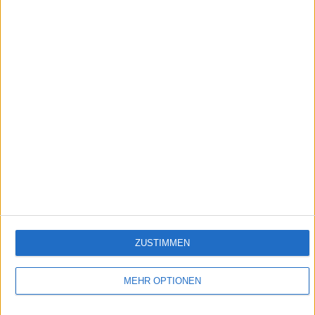
24:36
Acht Arten Adieu absonderlich auszusprechen
Clarissa und Ralph möchten sich schon zu Beginn der Sendung am liebsten wieder
verabschieden, aber wie spricht man nun dieses merkwürdige Wort "Adieu" aus?
Empfehlungen für Dich:
ZUSTIMMEN
MEHR OPTIONEN