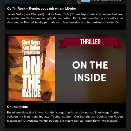
Coffin Rock – Rendezvous mit einem Mörder
Jessie Willis (Lisa Chappell) und ihr Mann Rob (Robert Taylor) führen in einem kleinen
australischen Fischernest ein glückliches Leben. Einzig mit dem Nachwuchs will es bei
dem jungen Paar nicht klappen. Als sich Jess frustriert und betrunken auf einen One
Night Stand mit dem Hilfsarbeiter Evan (Sam Parsonson) einlässt, ahnt sie nicht,
welche Konsequenzen ihr Seitensprung haben wird. Denn Evan ist ein Psychopath,
ein Stalker, der durchdreht, als er erfährt, dass Jess schwanger ist. Jess wird zum
Mittelpunkt eines brutalen Spiels, das sie gewinnen muss, wenn sie am Leben bleiben
will. Der Inhalt wird bereitgestellt von: PLAION PICTURES GmbH, Lochhamer Str. 9,
82152 Planegg/München
On the Inside
Bei einem Massaker in Nyankunde, Kongo hat Arusha Ntarama (Sheri Hagen) alles
verloren. Ihr Mann und ihre zwei Töchter starben. Der Statehouse Commander Robert
Makeni soll für Arushas Verlust büßen. Sie macht sich auf nach Berlin, wo Makeni
unter anderem Namen (als Simon Taylor, Minister ) vom Bürgermeister in einem Hotel
empfangen wird. Arusha will Makeni enttarnen und Rache nehmen. Der Junior