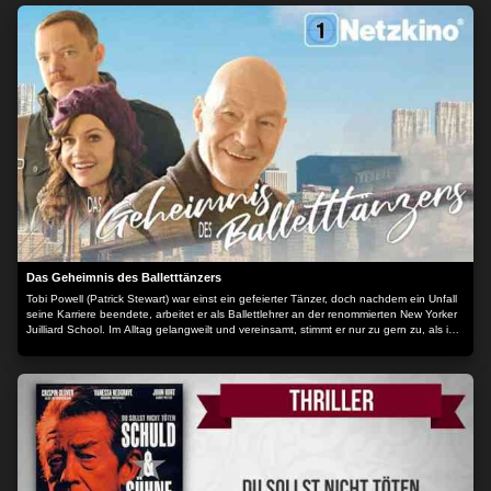
Das Geheimnis des Balletttänzers
Tobi Powell (Patrick Stewart) war einst ein gefeierter Tänzer, doch nachdem ein Unfall
seine Karriere beendete, arbeitet er als Ballettlehrer an der renommierten New Yorker
Juilliard School. Im Alltag gelangweilt und vereinsamt, stimmt er nur zu gern zu, als ihn
eines Tages eine Interviewanfrage erreicht: Für ihre Dissertation soll Tobi der jungen
Lisa und ihrem Ehemann Mike von seinen wilden Jugendzeiten in der damaligen
ungestümen Künstlerkommune von Manhattan berichten. Zu Beginn ist der
Ballettlehrer geschmeichelt vom Interesse seiner Gesprächspartner, doch schon bald
entwickelt sich in der mit Erinnerungsstücken vollgestopften Wohnung ein Katz-und-
Maus-Spiel um Tobis Vergangenheit, in dem jeder eine Schuld trägt. Der Inhalt wird
bereitgestellt von: PLAION PICTURES GmbH, Lochhamer Str. 9, 82152
Planegg/München