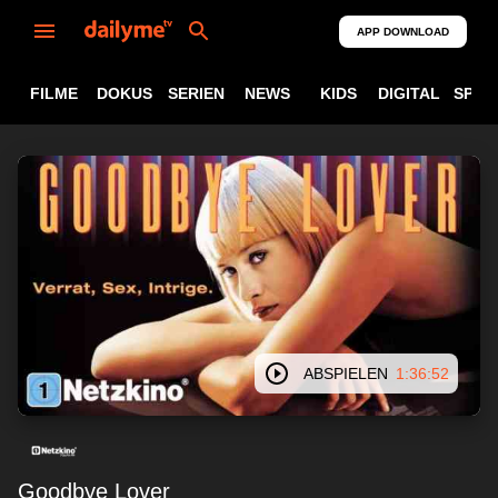
APP DOWNLOAD
FILME
DOKUS
SERIEN
NEWS
KIDS
DIGITAL
SPOR
ABSPIELEN
1:36:52
Goodbye Lover