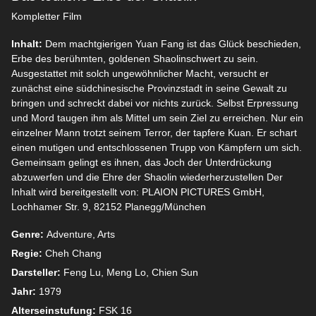
Kompletter Film
Inhalt:
Dem machtgierigen Yuan Fang ist das Glück beschieden,
Erbe des berühmten, goldenen Shaolinschwert zu sein.
Ausgestattet mit solch ungewöhnlicher Macht, versucht er
zunächst eine südchinesische Provinzstadt in seine Gewalt zu
bringen und schreckt dabei vor nichts zurück. Selbst Erpressung
und Mord taugen ihm als Mittel um sein Ziel zu erreichen. Nur ein
einzelner Mann trotzt seinem Terror, der tapfere Kuan. Er schart
einen mutigen und entschlossenen Trupp von Kämpfern um sich.
Gemeinsam gelingt es ihnen, das Joch der Unterdrückung
abzuwerfen und die Ehre der Shaolin wiederherzustellen Der
Inhalt wird bereitgestellt von: PLAION PICTURES GmbH,
Lochhamer Str. 9, 82152 Planegg/München
Genre:
Adventure, Arts
Regie:
Cheh Chang
Darsteller:
Feng Lu, Meng Lo, Chien Sun
Jahr:
1979
Alterseinstufung:
FSK 16