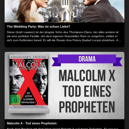
The Wedding Party: Was ist schon Liebe?
Steve (Josh Lawson) ist der jüngste Sohn des Thompson-Clans, der alles andere ist
als eine perfekte Familie. Um dem eigenen finanziellen Ruin zu entgehen, erklärt er
sich zum Äußersten bereit: Er will die Russin Ana Petrov (Isabel Lucas) ehelichen. Ana
sucht einen Australier zum Heiraten, der Aufenthaltsgenehmigung wegen, und bietet
dafür eine respektable Summe Bargeld an. Der Deal wird geschlossen, doch Steves
Plan, klamm heimlich zu heiraten und danach zu seinem alten Leben zurückzukehren,
wird durchkreuzt, als eine Freundin der Familie Wind von der Sache bekommt. Und als
die Familie eine große Hochzeitsfeier für Steve und seine Braut ausrichten will, erkennt
dieser die Tragweite seiner Entscheidung... Der Inhalt wird bereitgestellt von: PLAION
PICTURES GmbH, Lochhamer Str. 9, 82152 Planegg/München
Malcolm X - Tod eines Propheten
Nach dem Brechen mit dem Islam stand Malcolm X auf deren Todesliste. Es war nur