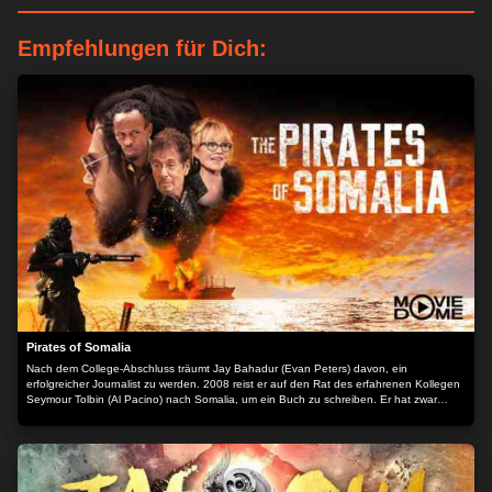
Empfehlungen für Dich:
Pirates of Somalia
Nach dem College-Abschluss träumt Jay Bahadur (Evan Peters) davon, ein
erfolgreicher Journalist zu werden. 2008 reist er auf den Rat des erfahrenen Kollegen
Seymour Tolbin (Al Pacino) nach Somalia, um ein Buch zu schreiben. Er hat zwar
keinen konkreten Plan, dafür aber jede Menge Ehrgeiz. Begleitet von seinem
Übersetzer Abdi (Barkhad Abdi) kriegt er tiefe Einblicke in das Leben und die
Organisation der hiesigen Piraten. Doch es scheint alles nicht genug zu sein - um
einen Verleger für sein Buch zu finden, begibt sich Jay sogar in Gefahr. Der Inhalt wird
bereitgestellt von: PLAION PICTURES GmbH, Lochhamer Str. 9, 82152
Planegg/München