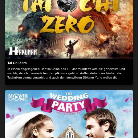
Tai Chi Zero
In einem abgelegenen Dorf im China des 19. Jahrhunderts wird die geheimste und
mächtigste aller fernöstlicher Kampfkünste gelehrt. Außenstehenden bleiben die
Techniken streng verwehrt und auch den lernwilligen Söldner Yang wollen die
Dorfbewohnern so schnell wie möglich loswerden. Zumindest bis Yang sich als einzige
Hoffnung im Kampf gegen die Machenschaften schurkischer Industrieller erweist, die
das Dorf mit monströsen Maschinen dem Erdboden gleichmachen wollen. Der Inhalt
wird bereitgestellt von: PLAION PICTURES GmbH, Lochhamer Str. 9, 82152
Planegg/München