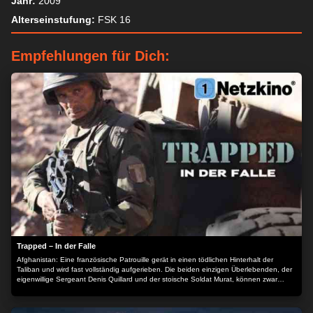
Jahr:
2009
Alterseinstufung:
FSK 16
Empfehlungen für Dich:
Trapped – In der Falle
Afghanistan: Eine französische Patrouille gerät in einen tödlichen Hinterhalt der
Taliban und wird fast vollständig aufgerieben. Die beiden einzigen Überlebenden, der
eigenwillige Sergeant Denis Quillard und der stoische Soldat Murat, können zwar
entkommen. Doch Murat wird bald von einem Scharfschützen erwischt und Denis ist
allein auf sich gestellt. Auf seiner Flucht entdeckt er einen verlassenen, voll beladenen
Laster mit Heroin. Sein Problem: Eine alte russische Landmine, auf der er steht –