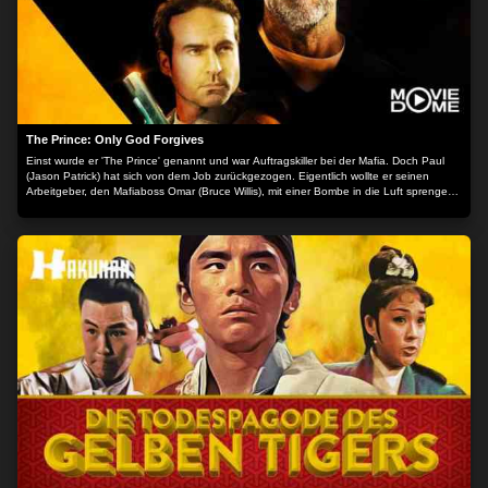
The Prince: Only God Forgives
Einst wurde er 'The Prince' genannt und war Auftragskiller bei der Mafia. Doch Paul
(Jason Patrick) hat sich von dem Job zurückgezogen. Eigentlich wollte er seinen
Arbeitgeber, den Mafiaboss Omar (Bruce Willis), mit einer Bombe in die Luft sprengen,
doch das Attentat missglückte und Omars Frau kam stattdessen ums Leben. Seither
lebt Paul im Untergrund. 20 Jahre später hat Omar Paul ausfindig gemacht, entführt
dessen Tochter Beth (Gia Mantegna) und versucht dadurch Paul ans Tageslicht zu
locken. Der nimmt Kontakt zu seinem alten Kumpel Sam (John Cusack) auf und es
entbrennt eine tödliche Schlacht zwischen dem ehemaligen Killer und dem
gnadenlosen Gangsterboss. Der Inhalt wird bereitgestellt von: PLAION PICTURES
GmbH, Lochhamer Str. 9, 82152 Planegg/München