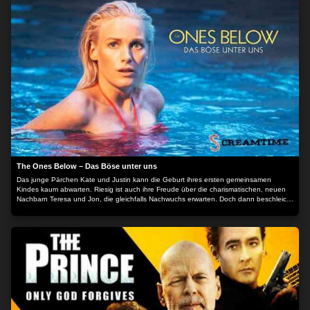
einen Schritt weiter und es ist aus. Die Zeit läuft, denn die Taliban sind ihm dicht auf
den Fersen. Der Inhalt wird bereitgestellt von: PLAION PICTURES GmbH, Lochhamer
Str. 9, 82152 Planegg/München
The Ones Below – Das Böse unter uns
Das junge Pärchen Kate und Justin kann die Geburt ihres ersten gemeinsamen
Kindes kaum abwarten. Riesig ist auch ihre Freude über die charismatischen, neuen
Nachbarn Teresa und Jon, die gleichfalls Nachwuchs erwarten. Doch dann beschleicht
Kate ein beunruhigendes Gefühl: Theresa ist einfach ein bisschen zu eifrig, der
Garten zu gepflegt und all die netten Gesten etwas zu forciert. Als ein Pärchen-Abend
in einer Katastrophe endet, befinden sich die werdenden Eltern auf einmal mitten in
einem Psycho-Krieg mit den neuen Mietern. Der Inhalt wird bereitgestellt von: PLAION
PICTURES GmbH, Lochhamer Str. 9, 82152 Planegg/München