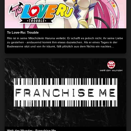
To Love-Ru: Trouble
Rito ist in seine Mitschülerin Haruna verliebt. Er schafft es jedoch nicht, ihr seine Liebe
zu gestehen - andauernd kommt ihm etwas dazwischen. Als er eines Tages in der
Badewanne sitzt und von ihr träumt, fällt plötzlich aus dem Nichts ein nacktes
Mädchen zu ihm in die Wanne. Es ist Prinzessin Lala, die auf der Flucht vor ihrem
Vater ist. Kurzerhand überlegt sich Lala, Rito heiraten zu wollen...
Welt der Wunder - Franchise Me