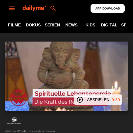
APP DOWNLOAD
FILME
DOKUS
SERIEN
NEWS
KIDS
DIGITAL
SPOR
ABSPIELEN
9:39
Welt der Wunder - Lifestyle & Reisen