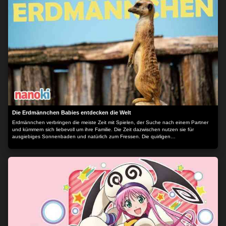
Die Erdmännchen Babies entdecken die Welt
Erdmännchen verbringen die meiste Zeit mit Spielen, der Suche nach einem Partner
und kümmern sich liebevoll um ihre Familie. Die Zeit dazwischen nutzen sie für
ausgiebiges Sonnenbaden und natürlich zum Fressen. Die quirligen
Erdmännchenbabies Toppi, Felix und Sweety leben zusammen mit vielen weiteren
Artgenossen und erleben jeden Tag neue, spannende Dinge. Dieser turbulente
Tierfilm zeigt das Leben und den Alltag der Erdmännchen. Ein vergnüglicher Ausflug
in die Welt der kleinen Racker, der Spaß macht und viel Wissen vermittelt. Der Inhalt
wird bereitgestellt von: PLAION PICTURES GmbH, Lochhamer Str. 9, 82152
Planegg/München