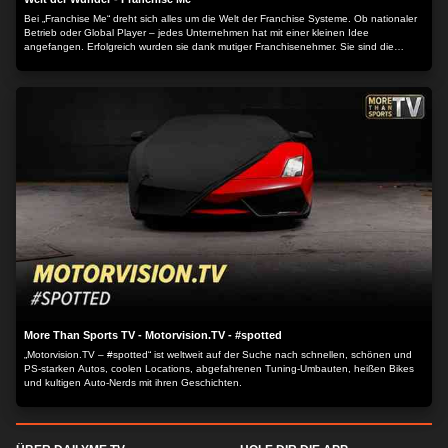
Bei „Franchise Me“ dreht sich alles um die Welt der Franchise Systeme. Ob nationaler
Betrieb oder Global Player – jedes Unternehmen hat mit einer kleinen Idee
angefangen. Erfolgreich wurden sie dank mutiger Franchisenehmer. Sie sind die
Gesichter hinter bekannten Marken und führen als mittelständische Unternehmer ihre
eigene Firma. Blicken Sie mit uns hinter die Kulissen der Franchise Branche. Lernen
Sie die Visionen der Gründer kennen. Erfahren Sie mehr über die Chancen der
Franchise-Konzepte und erleben Sie, wie sich Franchisenehmer den großen Traum
von der Selbstständigkeit erfüllt haben.
More Than Sports TV - Motorvision.TV - #spotted
„Motorvision.TV – #spotted“ ist weltweit auf der Suche nach schnellen, schönen und
PS-starken Autos, coolen Locations, abgefahrenen Tuning-Umbauten, heißen Bikes
und kultigen Auto-Nerds mit ihren Geschichten.