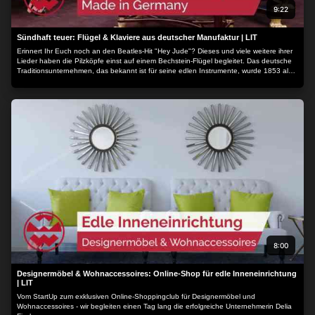
9:22
Sündhaft teuer: Flügel & Klaviere aus deutscher Manufaktur | LIT
Erinnert Ihr Euch noch an den Beatles-Hit "Hey Jude"? Dieses und viele weitere ihrer
Lieder haben die Pilzköpfe einst auf einem Bechstein-Flügel begleitet. Das deutsche
Traditionsunternehmen, das bekannt ist für seine edlen Instrumente, wurde 1853 als
Ein-Mann-Betrieb gegründet. Viele Pianisten weltweit schätzen die hohe Qualität - wir
besuchen Europas größte Flügel-Manufaktur...
8:00
Designermöbel & Wohnaccessoires: Online-Shop für edle Inneneinrichtung
| LIT
Vom StartUp zum exklusiven Online-Shoppingclub für Designermöbel und
Wohnaccessoires - wir begleiten einen Tag lang die erfolgreiche Unternehmerin Delia