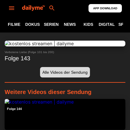
APP DOWNLOAD
FILME
DOKUS
SERIEN
NEWS
KIDS
DIGITAL
SPOR
ABSPIELEN
24:11
Verbotene Liebe (Folge 101 bis 200)
Folge 143
Alle Videos der Sendung
Weitere Videos dieser Sendung
23:52
Folge 144