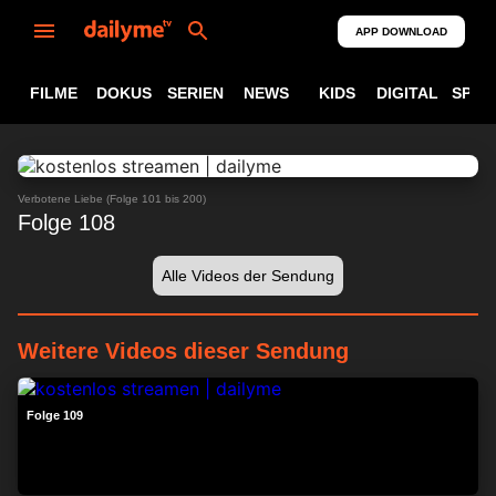
APP DOWNLOAD
FILME
DOKUS
SERIEN
NEWS
KIDS
DIGITAL
SPOR
ABSPIELEN
24:14
Verbotene Liebe (Folge 101 bis 200)
Folge 108
Alle Videos der Sendung
Weitere Videos dieser Sendung
24:20
Folge 109