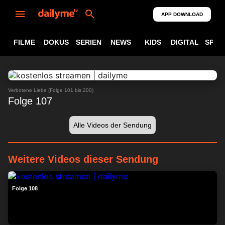
APP DOWNLOAD
FILME
DOKUS
SERIEN
NEWS
KIDS
DIGITAL
SPOR
ABSPIELEN
24:28
Verbotene Liebe (Folge 101 bis 200)
Folge 107
Alle Videos der Sendung
Weitere Videos dieser Sendung
24:14
Folge 108