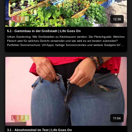
12:39
5.1 - Gartenbau in der Großstadt | Life Goes On
Urban Gardening: Wie Großstädter zu Kleinbauern werden. Der Fleischguide: Welches
Fleisch wird für welches Gericht verwendet und wie wird es am besten zubereitet?
Perfekter Sonnenschutz: UV-Apps, farbige Sonnencremes und weitere Gadgets für’s
gefahrlose Sonnenbad. Smartbands: Diese Wearables optimieren uns von Kopf bis
Fuß. Und: Alkohol-Mythen: Was stimmt wirklich?
11:54
3.1 - Abnehmmittel im Test | Life Goes On