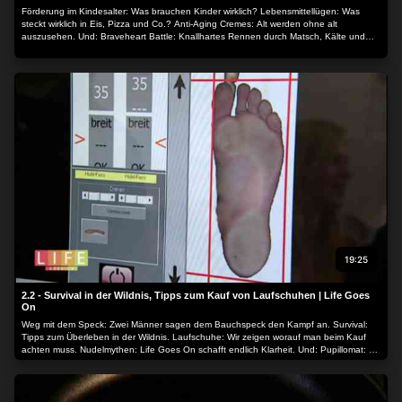
Förderung im Kindesalter: Was brauchen Kinder wirklich? Lebensmittellügen: Was
steckt wirklich in Eis, Pizza und Co.? Anti-Aging Cremes: Alt werden ohne alt
auszusehen. Und: Braveheart Battle: Knallhartes Rennen durch Matsch, Kälte und
über Hindernisse.
19:25
2.2 - Survival in der Wildnis, Tipps zum Kauf von Laufschuhen | Life Goes
On
Weg mit dem Speck: Zwei Männer sagen dem Bauchspeck den Kampf an. Survival:
Tipps zum Überleben in der Wildnis. Laufschuhe: Wir zeigen worauf man beim Kauf
achten muss. Nudelmythen: Life Goes On schafft endlich Klarheit. Und: Pupillomat: So
wird Autofahren sicherer.