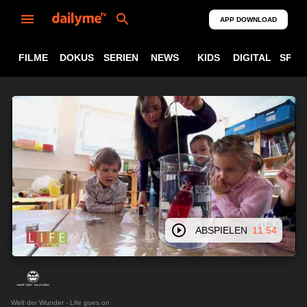
APP DOWNLOAD
FILME
DOKUS
SERIEN
NEWS
KIDS
DIGITAL
SPOR
ABSPIELEN
11:54
Welt der Wunder - Life goes on