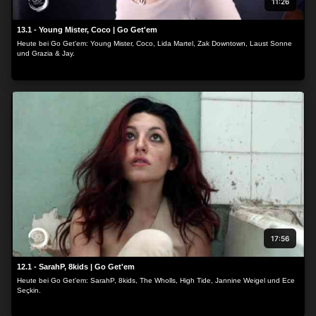
11:26
13.1 - Young Mister, Coco | Go Get'em
Heute bei Go Get'em: Young Mister, Coco, Lida Martel, Zak Downtown, Laust Sonne
und Grazia & Jay.
17:56
12.1 - SarahP, 8kids | Go Get'em
Heute bei Go Get'em: SarahP, 8kids, The Wholls, High Tide, Jannine Weigel und Ece
Seçkin.