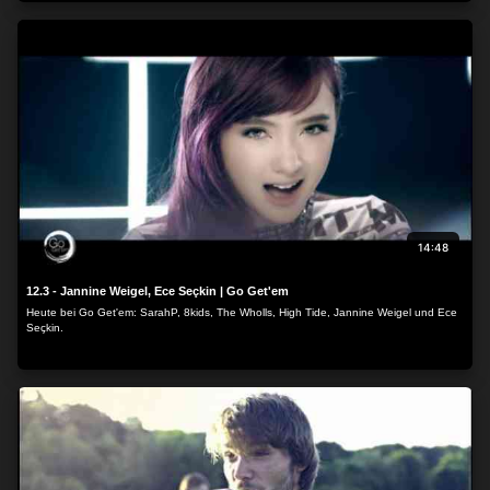
14:48
12.3 - Jannine Weigel, Ece Seçkin | Go Get'em
Heute bei Go Get'em: SarahP, 8kids, The Wholls, High Tide, Jannine Weigel und Ece
Seçkin.