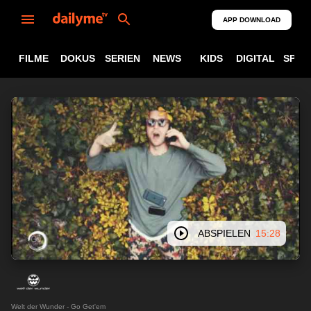
APP DOWNLOAD
FILME
DOKUS
SERIEN
NEWS
KIDS
DIGITAL
SPOR
ABSPIELEN
15:28
Welt der Wunder - Go Get'em