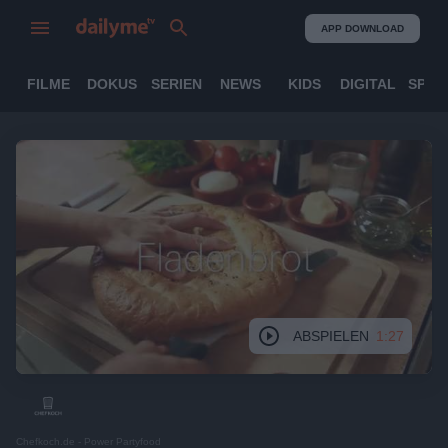
APP DOWNLOAD
FILME
DOKUS
SERIEN
NEWS
KIDS
DIGITAL
SPOR
ABSPIELEN
1:27
Chefkoch.de - Power Partyfood