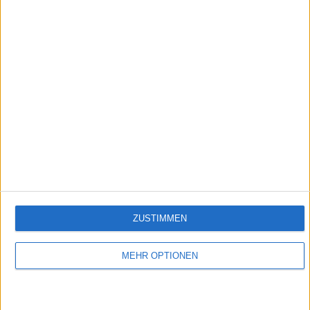
1:36
Kürbisflammkuchen
Empfehlungen für Dich:
ZUSTIMMEN
MEHR OPTIONEN