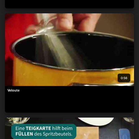
beachten Sie, dass die Verarbeitung mancher
personenbezogenen Daten ohne Ihre Einwilligung stattfinden
kann, obwohl Sie das Recht haben, einer solchen Verarbeitung
zu widersprechen. Ihre Einstellungen gelten lediglich für diese
Website. Sie können Ihre Einstellungen jederzeit ändern oder
Ihre Einwilligung widerrufen, indem Sie zu dieser Website
zurückkehren und unten auf der Webseite auf die Schaltfläche
"Datenschutz" klicken.
0:56
Veloute