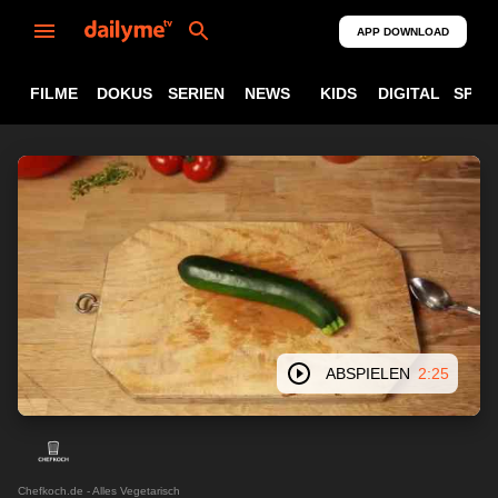
APP DOWNLOAD
FILME
DOKUS
SERIEN
NEWS
KIDS
DIGITAL
SPOR
ABSPIELEN
2:25
Chefkoch.de - Alles Vegetarisch