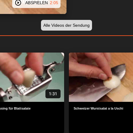
ABSPIELEN
2:05
Alle Videos der Sendung
1:31
sing für Blattsalate
Schweizer Wurstsalat a la Uschi