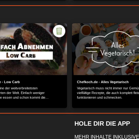
 - Low Carb
Chefkoch.de - Alles Vegetarisch
ne der weitverbreitetsten
Vegetarisch muss nicht immer nur Gemüse
ten der Welt. Einfach weniger
vielfältige Rezepte, die auch komplett flei
te essen und schon kommt die
funktionieren und schmecken.
e von allein. Kann das funktionieren?
nfach aus und koch los!
HOLE DIR DIE APP
MEHR INHALTE INKLUSIVE