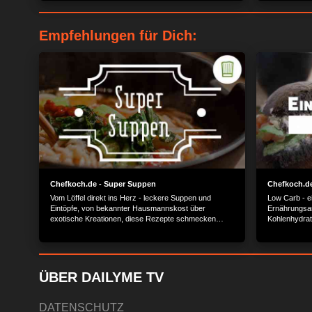
Empfehlungen für Dich:
Chefkoch.de - Super Suppen
Chefkoch.de
Vom Löffel direkt ins Herz - leckere Suppen und
Low Carb - ei
Eintöpfe, von bekannter Hausmannskost über
Ernährungsar
exotische Kreationen, diese Rezepte schmecken
Kohlenhydra
immer.
Traumfigur wi
Probier es ei
ÜBER DAILYME TV
DATENSCHUTZ