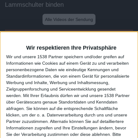
Lammschulter binden
Alle Videos der Sendung
Weitere Videos dieser Sendung
Wir respektieren Ihre Privatsphäre
Wir und unsere 1538 Partner speichern und/oder greifen auf
Informationen wie Cookies auf einem Gerät zu und verarbeiten
personenbezogene Daten wie eindeutige Kennungen und
Standardinformationen, die von einem Gerät für personalisierte
Werbung und Inhalte, Werbung und Inhaltsmessung,
Zielgruppenforschung und Serviceentwicklung gesendet
werden.
Mit Ihrer Erlaubnis dürfen wir und unsere 1538 Partner
über Gerätescans genaue Standortdaten und Kenndaten
abfragen. Sie können auf die entsprechende Schaltfläche
1:28
klicken, um der o. a. Datenverarbeitung durch uns und unsere
Partner zuzustimmen. Alternativ können Sie auf detailliertere
Medaillons binden
Informationen zugreifen und Ihre Einstellungen ändern, bevor
Sie der Verarbeitung zustimmen oder diese ablehnen.
Bitte