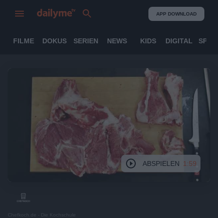
APP DOWNLOAD
FILME
DOKUS
SERIEN
NEWS
KIDS
DIGITAL
SPOR
ABSPIELEN
1:59
Chefkoch.de - Die Kochschule