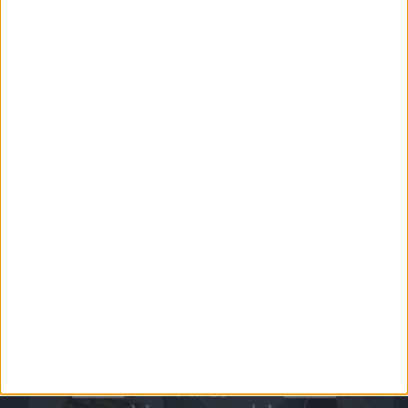
Chefkoch.de - Kochen rund um die Welt
Die Geschmäcker ferner Länder auch in den eigenen vier Wänden genießen.
Internationale Delikatessen aus der ganzen Welt zum selbst Ausprobieren.