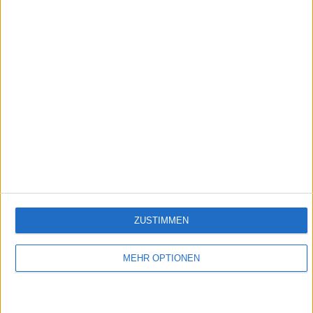
0:49
Pochieren
Empfehlungen für Dich:
ZUSTIMMEN
MEHR OPTIONEN