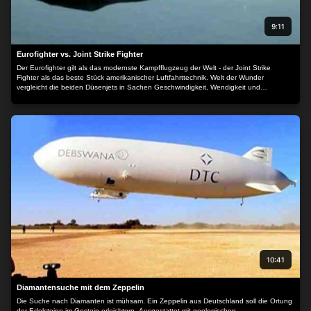
9:11
Eurofighter vs. Joint Strike Fighter
Der Eurofighter gilt als das modernste Kampfflugzeug der Welt - der Joint Strike
Fighter als das beste Stück amerikanischer Luftfahrttechnik. Welt der Wunder
vergleicht die beiden Düsenjets in Sachen Geschwindigkeit, Wendigkeit und
technischer Ausstattung. Wer gewinnt den Kampf der Luftgiganten?
10:41
Diamantensuche mit dem Zeppelin
Die Suche nach Diamanten ist mühsam. Ein Zeppelin aus Deutschland soll die Ortung
der Edelsteine im Gestein erleichtern. Ausgestattet mit geologischen