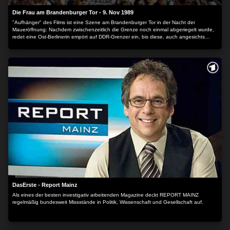
Die Frau am Brandenburger Tor - 9. Nov 1989
"Aufhänger" des Films ist eine Szene am Brandenburger Tor in der Nacht der
Maueröffnung: Nachdem zwischenzeitlich die Grenze noch einmal abgeriegelt wurde,
redet eine Ost-Berlinerin empört auf DDR-Grenzer ein, bis diese, auch angesichts
völlig unklarer Befehlslage, sie schließlich doch passieren lassen. Der Film enthält
Interview-Ausschnitte mit Bärbel Reinke, der "Frau am Brandenburger Tor", über ihre
subjektive Sicht auf die damaligen Ereignisse, die DDR und die Zeit der Wende.
Interessant ist auch das Interview mit Frau Reinke und den Polizisten, die damals die
Grenze bewachen mussten, welches einige Monate nach dem Mauerfall stattfindet
und die Beteiligten zu diesem Vorfall befragt. Dazwischen werden Rückblenden
gezeigt, v.a. zum Fall der Mauer und zur Wendezeit zwischen Oktober 1989 und März
1990. Der Inhalt wird bereitgestellt von: PLAION PICTURES GmbH, Lochhamer Str. 9,
82152 Planegg/München
DasErste - Report Mainz
Als eines der besten investigativ arbeitenden Magazine deckt REPORT MAINZ
regelmäßig bundesweit Missstände in Politik, Wissenschaft und Gesellschaft auf.