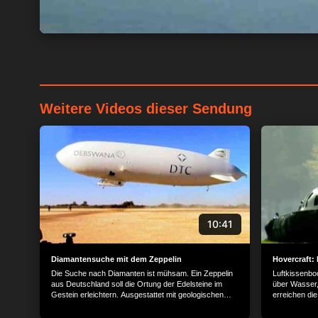
Weitere Videos dieser Sendung
Wir und unsere 1538
verarbeiten persone
Gerät für personali
Serviceentwicklung 
genaue Standortdate
10:41
o. a. Datenverarbeit
Informationen zugrei
ablehnen.
Bitte bea
Diamantensuche mit dem Zeppelin
Hovercraft: 
stattfinden kann, ob
Die Suche nach Diamanten ist mühsam. Ein Zeppelin
Luftkissenb
aus Deutschland soll die Ortung der Edelsteine im
über Wasser
gelten lediglich für 
Gestein erleichtern. Ausgestattet mit geologischen
erreichen di
widerrufen, indem Si
Messinstrumenten schwebt das Luftschiff über Afrika
der Deutsche
"Datenschutz" klicke
auf der Suche nach den teuren Klunkern.
Wunder sich 