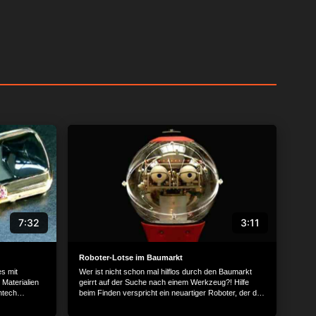
f einem Gerät zu und
n, die von einem
forschung und
ner über Gerätescans
äche klicken, um der
7:32
3:11
f detailliertere
men oder diese
ne Ihre Einwilligung
Roboter-Lotse im Baumarkt
. Ihre Einstellungen
s mit
Wer ist nicht schon mal hilflos durch den Baumarkt
Materialien
geirrt auf der Suche nach einem Werkzeug?! Hilfe
Einwilligung
htech
beim Finden verspricht ein neuartiger Roboter, der den
Schaltfläche
stelligen
Kunden schnell durch die Gänge des Baumarkts
atussybol
lotsen soll.