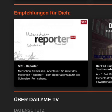
Empfehlungen für Dich:
SRF - Reporter
Der Fall Lin
Justizmord
Menschen, Schicksale, Abenteuer: So lautet das
Am 8. Juli 19
Motto von "Reporter" - dem Reportagemagazin des
Gerichtsstra
Schweizer Fernsehens.
sowjetzonale
Untersuchung
Walter Linse,
Dokumentatio
Geschehnisse
ÜBER DAILYME TV
bereitgeste
Lochhamer S
DATENSCHUTZ