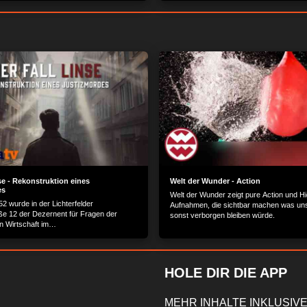
werden.
MEHR OPTIONEN
ZUSTIMMEN
se - Rekonstruktion eines
Welt der Wunder - Action
es
Welt der Wunder zeigt pure Action und H
52 wurde in der Lichterfelder
Aufnahmen, die sichtbar machen was un
ße 12 der Dezernent für Fragen der
sonst verborgen bleiben würde.
n Wirtschaft im
sausschuss freiheitlicher Juristen, Dr.
 nach Ost-Berlin entführt. Diese
n versucht Licht ins Dunkel der
 zu bringen. Der Inhalt wird
HOLE DIR DIE APP
llt von: PLAION PICTURES GmbH,
tr. 9, 82152 Planegg/München
MEHR INHALTE INKLUSIVE