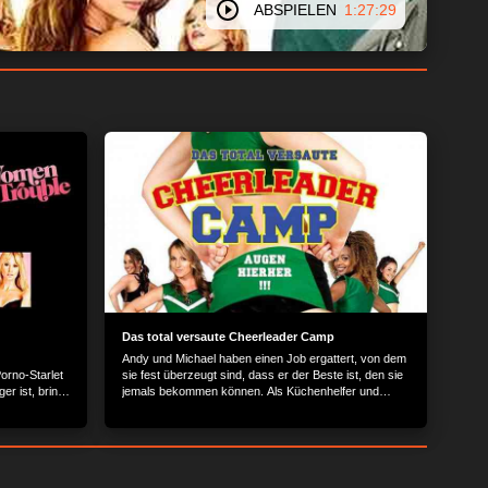
ABSPIELEN
1:27:29
em Gerät zu und
n, die von einem
forschung und
ber Gerätescans
äche klicken, um der
f detailliertere
men oder diese
ne Ihre Einwilligung
. Ihre Einstellungen
Einwilligung
Schaltfläche
Das total versaute Cheerleader Camp
Andy und Michael haben einen Job ergattert, von dem
orno-Starlet
sie fest überzeugt sind, dass er der Beste ist, den sie
er ist, bringt
jemals bekommen können. Als Küchenhelfer und
s zu sagen,
Gerätewarte im Sommercamp der Cheerleader sind
sie ganz nah bei den hübschesten Mädchen der
Gegend.Cheerleader Camp