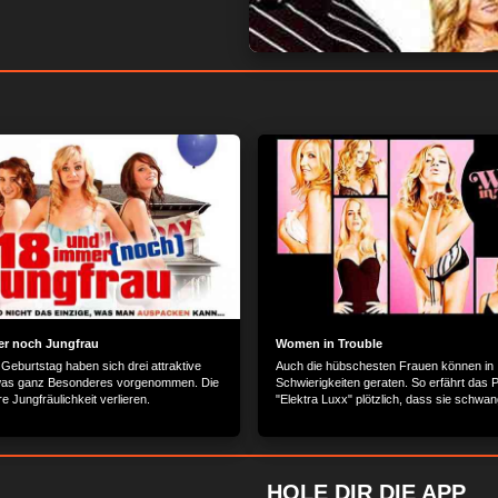
ner speichern und/oder greifen auf Informationen wie Cookies auf ein
nbezogene Daten wie eindeutige Kennungen und Standardinformatione
sierte Werbung und Inhalte, Werbung und Inhaltsmessung, Zielgruppen
gesendet werden.
Mit Ihrer Erlaubnis dürfen wir und unsere Partner ü
n und Kenndaten abfragen. Sie können auf die entsprechende Schaltfl
ung durch uns und unsere Partner zuzustimmen. Alternativ können Sie au
fen und Ihre Einstellungen ändern, bevor Sie der Verarbeitung zustim
chten Sie, dass die Verarbeitung mancher personenbezogenen Daten oh
wohl Sie das Recht haben, einer solchen Verarbeitung zu widersprechen
diese Website. Sie können Ihre Einstellungen jederzeit ändern oder Ihre 
e zu dieser Website zurückkehren und unten auf der Webseite auf die 
n.
er noch Jungfrau
Women in Trouble
 Geburtstag haben sich drei attraktive
Auch die hübschesten Frauen können in
as ganz Besonderes vorgenommen. Die
Schwierigkeiten geraten. So erfährt das P
MEHR OPTIONEN
ZUSTIMMEN
re Jungfräulichkeit verlieren.
"Elektra Luxx" plötzlich, dass sie schwang
es aber nicht fertig, dem Vater des Baby
dass sie ihn liebt.
HOLE DIR DIE APP