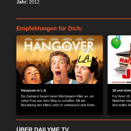
Jahr:
2012
Wir und unsere Part
verarbeiten persone
Gerät für personali
Serviceentwicklung 
Empfehlungen für Dich:
genaue Standortdate
o. a. Datenverarbeit
Informationen zugrei
ablehnen.
Bitte bea
stattfinden kann, ob
gelten lediglich für 
widerrufen, indem Si
"Datenschutz" klicke
Hangover in L.A.
18 und imm
Ein Zahnarzt heuert einen Möchtegern-Killer an, um
Für ihren 18.
seine Frau aus dem Weg zu schaffen. Mit der
Mädchen etw
Bezahlung des Killers setzt er unbewusst eine Kette
drei wollen ih
von Ereignissen in Bewegung, die eine Reise durch
die Bars, Pubs und Strip-Clubs von Los Angeles nach
sich zieht.
ÜBER DAILYME TV