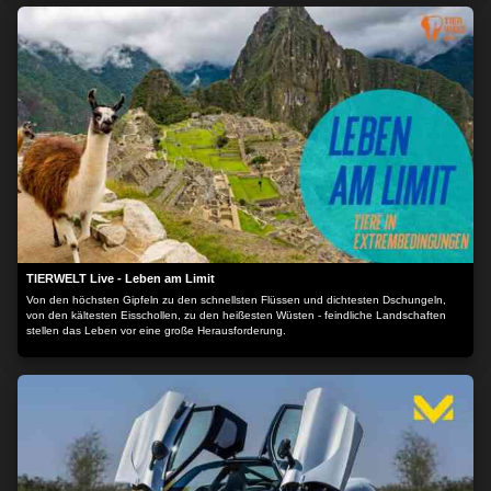
Liebe bleibt? In einem Rückblick berichten die vier Frauen von einem ganzen Leben.
Einem Leben aus verpassten Momenten, Seitensprüngen und einer unaufhörlichen
Sehnsucht nach der großen Liebe. Der Inhalt wird bereitgestellt von: PLAION
PICTURES GmbH, Lochhamer Str. 9, 82152 Planegg/München
TIERWELT Live - Leben am Limit
Von den höchsten Gipfeln zu den schnellsten Flüssen und dichtesten Dschungeln,
von den kältesten Eisschollen, zu den heißesten Wüsten - feindliche Landschaften
stellen das Leben vor eine große Herausforderung.