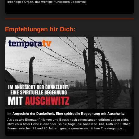
lebendiges Organ, das wichtige Funktionen übernimmt.
Empfehlungen für Dich:
Im Angesicht der Dunkelheit. Eine spirituelle Begegnung mit Auschwitz
Als das alte Ehepaar Philemon und Baucis nach einem langen erfüllten Leben stirbt,
stirbt es in tiefer Liebe zueinander. So die Sage, die Anneliese, Ulla, Ruth und Esther,
Frauen zwischen 71 und 90 Jahren, gerade gemeinsam mit ihrer Theatergruppe
einstudieren. Doch was ist, wenn Liebes- und Lebensentwürfe unterschiedliche Wege
genommen haben und am Ende eines langen Lebens nur die Hoffnung nach dieser