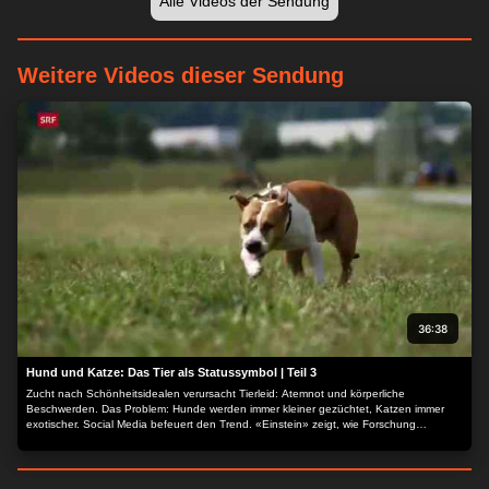
Alle Videos der Sendung
Weitere Videos dieser Sendung
36:38
Hund und Katze: Das Tier als Statussymbol | Teil 3
Zucht nach Schönheitsidealen verursacht Tierleid: Atemnot und körperliche
Beschwerden. Das Problem: Hunde werden immer kleiner gezüchtet, Katzen immer
exotischer. Social Media befeuert den Trend. «Einstein» zeigt, wie Forschung
gegensteuert und warum Tierwohl wichtiger ist als ein Statussymbol. Katze unter der
Dusche – Vorbereitung auf die Show Vor Katzenausstellungen geht es für Zucht-
Katzen oft unter die Dusche – schamponieren und föhnen inklusive. Ein ungewohnter
Anblick, doch die Reaktion der Tiere ist erstaunlich. Katzenausstellungen haben eine