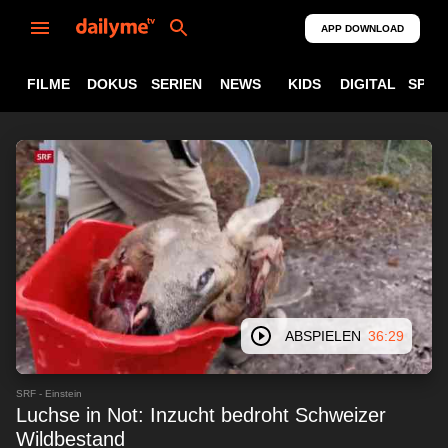
APP DOWNLOAD
FILME
DOKUS
SERIEN
NEWS
KIDS
DIGITAL
SPOR
ABSPIELEN
36:29
SRF - Einstein
Luchse in Not: Inzucht bedroht Schweizer
Wildbestand