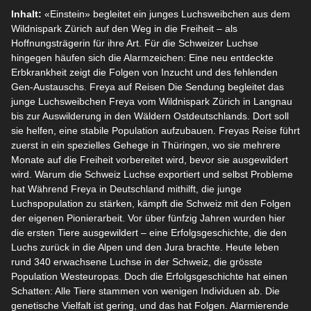
Inhalt:
«Einstein» begleitet ein junges Luchsweibchen aus dem
Wildnispark Zürich auf den Weg in die Freiheit – als
Hoffnungsträgerin für ihre Art. Für die Schweizer Luchse
hingegen häufen sich die Alarmzeichen: Eine neu entdeckte
Erbkrankheit zeigt die Folgen von Inzucht und des fehlenden
Gen-Austauschs. Freya auf Reisen Die Sendung begleitet das
junge Luchsweibchen Freya vom Wildnispark Zürich in Langnau
bis zur Auswilderung in den Wäldern Ostdeutschlands. Dort soll
sie helfen, eine stabile Population aufzubauen. Freyas Reise führt
zuerst in ein spezielles Gehege in Thüringen, wo sie mehrere
Monate auf die Freiheit vorbereitet wird, bevor sie ausgewildert
wird. Warum die Schweiz Luchse exportiert und selbst Probleme
hat Während Freya in Deutschland mithilft, die junge
Luchspopulation zu stärken, kämpft die Schweiz mit den Folgen
der eigenen Pionierarbeit. Vor über fünfzig Jahren wurden hier
die ersten Tiere ausgewildert – eine Erfolgsgeschichte, die den
Luchs zurück in die Alpen und den Jura brachte. Heute leben
rund 340 erwachsene Luchse in der Schweiz, die grösste
Population Westeuropas. Doch die Erfolgsgeschichte hat einen
Schatten: Alle Tiere stammen von wenigen Individuen ab. Die
genetische Vielfalt ist gering, und das hat Folgen. Alarmierende