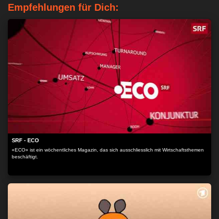
Empfehlungen für Dich:
ganz eigene Szene: Man vergleicht sich und bewertet Zuchtlinien. Während Maine
Coons beliebt sind, sind gesundheitlich belastete Rassen wie Nacktkatzen und Perser
in der Schweiz an Ausstellungen mittlerweile verboten. Erziehung statt Vorurteil
Kampfhunde sind in der Schweiz umstritten und sorgen regelmässig für Schlagzeilen.
Moderator Tobias Müller begleitet Baileys Besitzer, die trotz Beschimpfungen alles für
ihre Erziehung tun. Bailey liebt Menschen, doch bei Hundebegegnungen fehlt ihr die
Kontrolle. Freundliches Verhalten gegenüber Hunden und das Zügeln ihrer Energie
muss sie erst lernen. Gelingt so ein friedliches Miteinander? Das Leiden der
Modehunde Runde Köpfe, Kulleraugen, Stupsnase – Modehunde wie Mops,
Bulldogge oder Pomeranians sind beliebt, leiden aber oft unter schweren
gesundheitlichen Problemen. Die Kleintierklinik der Universität Bern will das ändern: Mit
Studien und Dialog mit Zuchtverbänden sollen die Zuchtstandards verbessert und das
Tierwohl gestärkt werden. Ziel ist es, dass Schönheit nicht länger auf Kosten der
Gesundheit geht. Zwischen Wildtier und Stubentiger Hybridkatzen wie Bengalen oder
Savannahs faszinieren mit ihrem exotischen Aussehen – doch die Kreuzung von Wild-
und Hauskatzen bringt oft gravierende Probleme mit sich. Verhaltensstörungen, Stress
und gesundheitliche Beschwerden sind keine Seltenheit.
SRF - ECO
«ECO» ist ein wöchentliches Magazin, das sich ausschliesslich mit Wirtschaftsthemen
beschäftigt.